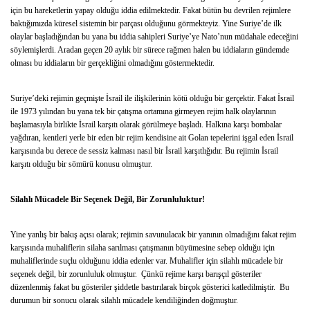
için bu hareketlerin yapay olduğu iddia edilmektedir. Fakat bütün bu devrilen rejimlere
baktığımızda küresel sistemin bir parçası olduğunu görmekteyiz. Yine Suriye’de ilk
olaylar başladığından bu yana bu iddia sahipleri Suriye’ye Nato’nun müdahale edeceğini
söylemişlerdi. Aradan geçen 20 aylık bir sürece rağmen halen bu iddiaların gündemde
olması bu iddiaların bir gerçekliğini olmadığını göstermektedir.
Suriye’deki rejimin geçmişte İsrail ile ilişkilerinin kötü olduğu bir gerçektir. Fakat İsrail
ile 1973 yılından bu yana tek bir çatışma ortamına girmeyen rejim halk olaylarının
başlamasıyla birlikte İsrail karşıtı olarak görülmeye başladı. Halkına karşı bombalar
yağdıran, kentleri yerle bir eden bir rejim kendisine ait Golan tepelerini işgal eden İsrail
karşısında bu derece de sessiz kalması nasıl bir İsrail karşıtlığıdır. Bu rejimin İsrail
karşıtı olduğu bir sömürü konusu olmuştur.
Silahlı Mücadele Bir Seçenek Değil, Bir Zorunluluktur!
Yine yanlış bir bakış açısı olarak; rejimin savunulacak bir yanının olmadığını fakat rejim
karşısında muhaliflerin silaha sarılması çatışmanın büyümesine sebep olduğu için
muhaliflerinde suçlu olduğunu iddia edenler var. Muhalifler için silahlı mücadele bir
seçenek değil, bir zorunluluk olmuştur. Çünkü rejime karşı barışçıl gösteriler
düzenlenmiş fakat bu gösteriler şiddetle bastırılarak birçok gösterici katledilmiştir. Bu
durumun bir sonucu olarak silahlı mücadele kendiliğinden doğmuştur.