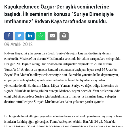
Küçükçekmece Özgür-Der aylık seminerlerine
başladı. İlk seminerin konusu “Suriye Direnişiyle
İmtihanımız” Rıdvan Kaya tarafından sunuldu.
09 Aralık 2012
Rıdvan Kaya, iki yıla yakın bir süredir Suriye’de rejim karşısında direniş devam
etmektedir. Maalesef bu durum Müslümanlar arasında bir takım tartışmalara sebep oldu.
Her gün 200 kişinin öldüğü bir ortamda bu tartışmaları yapmak üzücü bir durum.
Tunus’ta 14 Aralık’ta bir gencin kendini yakmasıyla başlayan isyan ateşi 14 Ocak’ta
Zeynel Bin Abidin’in ülkeyi terk etmesiyle bitti. Buradaki yönetim halka dayanmayan,
emperyalistlerle işbirliği içinde olan ve bölgede İsrail ile ilişkileri en iyi olan
yönetimlerdendi. Bu durum Mısır, Libya, Yemen, Suriye ve diğer bölge ülkelerine de
sıçradı. Mısır’da üç hafta gibi bir süreçte Mübarek rejimi devrildi. Yani birilerinin iddia
ettiği gibi süreç sadece Suriye için başlatılmamıştı. Tunus’ta insanları hangi sebepler
devrime sürüklediyse Suriyeli Müslümanları da bu yola iten şartlar aynıdır.
Bu bölge de hareketliliğin yaşandığı ülkelere bakacak olursak yönetim anlayışı aynı fakat
isimlerin farklılaştığını göreceğiz. Tunus’ta Zeynel Abidin Bin Ali 24 yıl, Mısır’da