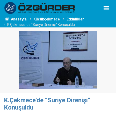
Anasayfa
Küçükçekmece
Etkinlikler
K.Çekmece'de “Suriye Direnişi” Konuşuldu
K.Çekmece'de “Suriye Direnişi”
Konuşuldu