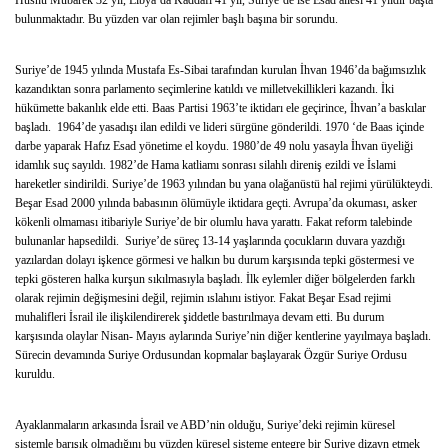
Hüsnü Mübarek 32 yıl, Libya’da Kaddafi 41 yıl, Suriye’de ise Esad ailesi 41 yıldır başta
bulunmaktadır. Bu yüzden var olan rejimler başlı başına bir sorundu.
Suriye’de 1945 yılında Mustafa Es-Sibai tarafından kurulan İhvan 1946’da bağımsızlık
kazandıktan sonra parlamento seçimlerine katıldı ve milletvekillikleri kazandı. İki
hükümette bakanlık elde etti. Baas Partisi 1963’te iktidarı ele geçirince, İhvan’a baskılar
başladı. 1964’de yasadışı ilan edildi ve lideri sürgüne gönderildi. 1970 ‘de Baas içinde
darbe yaparak Hafız Esad yönetime el koydu. 1980’de 49 nolu yasayla İhvan üyeliği
idamlık suç sayıldı. 1982’de Hama katliamı sonrası silahlı direniş ezildi ve İslami
hareketler sindirildi. Suriye’de 1963 yılından bu yana olağanüstü hal rejimi yürülükteydi.
Beşar Esad 2000 yılında babasının ölümüyle iktidara geçti. Avrupa’da okuması, asker
kökenli olmaması itibariyle Suriye’de bir olumlu hava yarattı. Fakat reform talebinde
bulunanlar hapsedildi. Suriye’de süreç 13-14 yaşlarında çocukların duvara yazdığı
yazılardan dolayı işkence görmesi ve halkın bu durum karşısında tepki göstermesi ve
tepki gösteren halka kurşun sıkılmasıyla başladı. İlk eylemler diğer bölgelerden farklı
olarak rejimin değişmesini değil, rejimin ıslahını istiyor. Fakat Beşar Esad rejimi
muhalifleri İsrail ile ilişkilendirerek şiddetle bastırılmaya devam etti. Bu durum
karşısında olaylar Nisan- Mayıs aylarında Suriye’nin diğer kentlerine yayılmaya başladı.
Sürecin devamında Suriye Ordusundan kopmalar başlayarak Özgür Suriye Ordusu
kuruldu.
Ayaklanmaların arkasında İsrail ve ABD’nin olduğu, Suriye’deki rejimin küresel
sistemle barışık olmadığını bu yüzden küresel sisteme entegre bir Suriye dizayn etmek