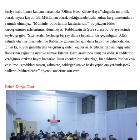
Suriye halkı bunca katliam karşısında “Ölüme Evet, Zillete Hayır” sloganlarını pratik
olarak hayata koydu. Bir Müslüman olarak baktığımızda bizler zulme karşı mazlumların
yanında olmalıyız. “Müminler birbirlerinin kardeşleridir.” bu yüzden bizler
kardeşlerimize asla sırtımızı dönemeyiz. Rabbimizin de Şura suresi 36-39 ayetlerinde
söylediği gibi: “Size verilen herhangi bir şey dünya hayatının bir geçimliğidir. Allah
katında olan ise iman eden ve Rablerine güvenenler için daha hayırlı ve daha kalıcıdır.
Onlar ki, büyük günahlardan ve çirkin işlerden kaçınırlar. Kızdıkları zaman bağışlarlar.
Rablerinin çağrısına uyar ve namazı kılarlar. İşleri aralarında danışma iledir. Kendilerine
verdiğimiz rızıktan hayra harcarlar. İman edenler, bir haksızlığa, bir saldırıya, bir baskıya
ve zulme uğradıkları zaman, zalimlere, saldırganlara ve baskı yapanlara yardımlaşarak
hadlerini bildirenlerdir.” diyerek sözlerine son verdi.
Haber: Kürşat Okur