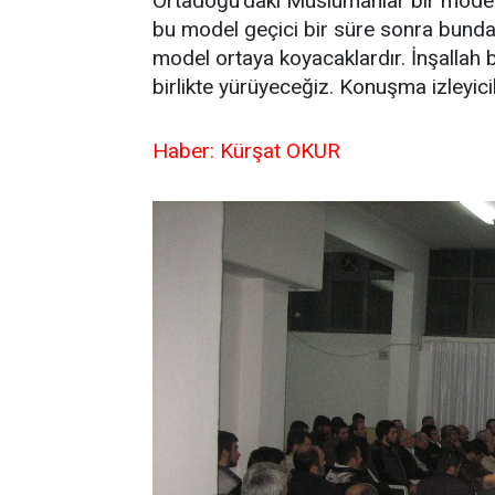
Ortadoğu’daki Müslümanlar bir model o
bu model geçici bir süre sonra bunda
model ortaya koyacaklardır. İnşallah
birlikte yürüyeceğiz. Konuşma izleyici
Haber: Kürşat OKUR