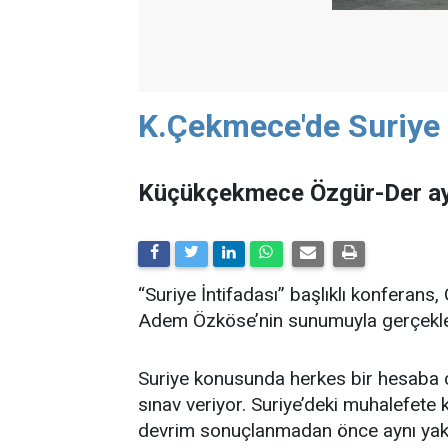
K.Çekmece'de Suriye İ
Küçükçekmece Özgür-Der ayl
“Suriye İntifadası” başlıklı konferans
Adem Özköse’nin sunumuyla gerçekle
Suriye konusunda herkes bir hesaba ç
sınav veriyor. Suriye’deki muhalefete
devrim sonuçlanmadan önce aynı yakla