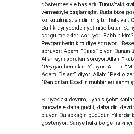
göstermesiyle başladı. Tunus’taki kıvı
vermesiyle başlamıştır. Buda bize göst
korkutulmuş, sindirilmiş bir halk var
Bu fıkrayı yediden yetmişe bütün Suriye
sorgu melekleri soruyor: Rabbin kim?
Peygamberin kim diye soruyor. “Beşer 
soruyor: Adam: “Baas” diyor. Bunun üz
Allah aynı soruları soruyor.Allah: “Rab
“Peygamberin kim ?”diyor. Adam: “Muh
Adam: “İslam” diyor. Allah: “Peki o 
“Ben onları Esad’ın muhbirleri sanmış
Suriye’deki devrim, uyanış şehit kanlar
mücadele daha güçlü, daha diri devri
oluyor. Bu sokağın gücüdür. Yıllardır ba
gösteriyor. Suriye halkı bölge halkı içi