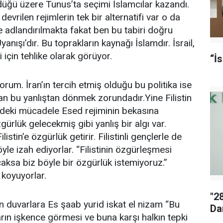
üğü üzere Tunus’ta seçimi İslamcılar kazandı.
vrilen rejimlerin tek bir alternatifi var o da
ye adlandırılmakta fakat ben bu tabiri doğru
nışı’dır. Bu toprakların kaynağı İslamdır. İsrail,
i için tehlike olarak görüyor.
“İ
uyorum. İran’ın tercih etmiş olduğu bu politika ise
ran bu yanlıştan dönmek zorundadır.Yine Filistin
’deki mücadele Esed rejiminin bekasına
zgürlük gelecekmiş gibi yanlış bir algı var.
istin’e özgürlük getirir. Filistinli gençlerle de
e izah ediyorlar. “Filistinin özgürleşmesi
acaksa biz böyle bir özgürlük istemiyoruz.”
 koyuyorlar.
"2
ın duvarlara Es şaab yurid iskat el nizam “Bu
Da
ın işkence görmesi ve buna karşı halkın tepki