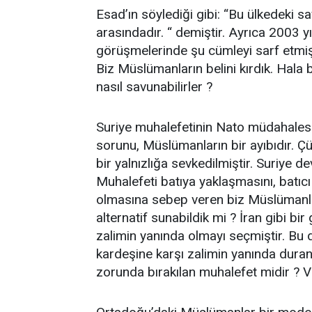
Esad’ın söylediği gibi: “Bu ülkedeki s
arasındadır. “ demiştir. Ayrıca 2003 
görüşmelerinde şu cümleyi sarf etmişt
Biz Müslümanların belini kırdık. Hala b
nasıl savunabilirler ?
Suriye muhalefetinin Nato müdahales
sorunu, Müslümanların bir ayıbıdır. 
bir yalnızlığa sevkedilmiştir. Suriye d
Muhalefeti batıya yaklaşmasını, batıc
olmasına sebep veren biz Müslümanla
alternatif sunabildik mi ? İran gibi bi
zalimin yanında olmayı seçmiştir. B
kardeşine karşı zalimin yanında dura
zorunda bırakılan muhalefet midir ? V