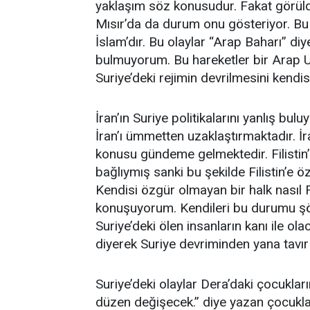
yaklaşım söz konusudur. Fakat görüld
Mısır’da da durum onu gösteriyor. Bu de
İslam’dır. Bu olaylar “Arap Baharı” di
bulmuyorum. Bu hareketler bir Arap Uya
Suriye’deki rejimin devrilmesini kendis
İran’ın Suriye politikalarını yanlış bul
İran’ı ümmetten uzaklaştırmaktadır. İ
konusu gündeme gelmektedir. Filistin
bağlıymış sanki bu şekilde Filistin’e ö
Kendisi özgür olmayan bir halk nasıl Fil
konuşuyorum. Kendileri bu durumu şöyl
Suriye’deki ölen insanların kanı ile ol
diyerek Suriye devriminden yana tavır
Suriye’deki olaylar Dera’daki çocuklar
düzen değişecek.” diye yazan çocuklar