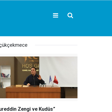
çükçekmece
“Nureddin Zengi ve Kudüs”