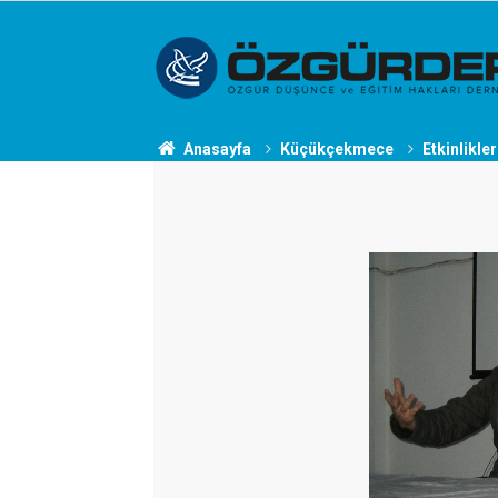
Anasayfa
Küçükçekmece
Etkinlikler