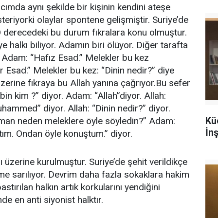
lcımda aynı şekilde bir kişinin kendini ateşe
eriyorki olaylar spontene gelişmiştir. Suriye’de
. O derecedeki bu durum fıkralara konu olmuştur.
 halkı biliyor. Adamın biri ölüyor. Diğer tarafta
 Adam: “Hafız Esad.” Melekler bu kez
Esad.” Melekler bu kez: “Dinin nedir?” diye
erine fıkraya bu Allah yanına çağrıyor.Bu sefer
bin kim ?” diyor. Adam: “Allah”diyor. Allah:
ammed” diyor. Allah: “Dinin nedir?” diyor.
Kü
zaman neden meleklere öyle söyledin?” Adam:
İn
tım. Ondan öyle konuştum.” diyor.
ı üzerine kurulmuştur. Suriye’de şehit verildikçe
me sarılıyor. Devrim daha fazla sokaklara hakim
stırılan halkın artık korkularını yendiğini
nde en anti siyonist halktır.