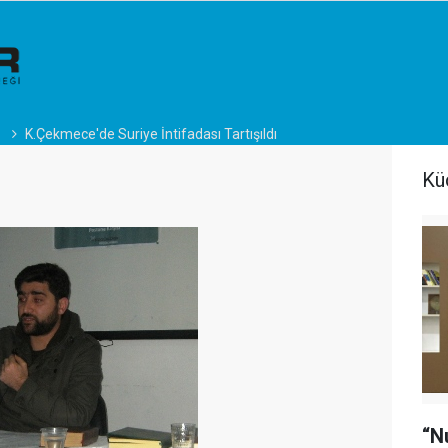
K.Çekmece'de Suriye İntifadası Tartışıldı
Kü