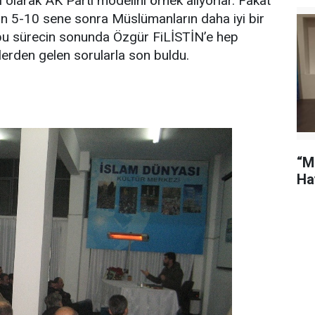
larak AK Parti modelini örnek alıyorlar. Fakat
n 5-10 sene sonra Müslümanların daha iyi bir
 bu sürecin sonunda Özgür FiLİSTİN’e hep
lerden gelen sorularla son buldu.
“M
Ha