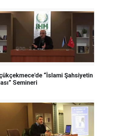
çükçekmece'de “İslami Şahsiyetin
şası” Semineri