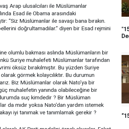
avaş Arap ulusalcıları ile Müslümanlar
yılında Esad ile Obama arasındaki
ir: “Siz Müslümanlar ile savaşı bana bırakın.
ellerini doğrultamadılar.” diyen bir Esad rejmini
"1
De
ine olumlu bakması aslında Müslümanların bir
Çünkü Suriye muhalefeti Müslümanlar tarafından
evrimi öksüz bırakılmıştır. Bu yüzden Suriye
ı olarak görmek kolaycılıktır. Bu durumun
rız. Biz Müslümanlar olarak Nato’ya bir
r güç muhalefetin yanında olabileceğine bir
u durumda suç kimdedir ? Bir Müslüman
nlar da mıdır yoksa Nato’dan yardım istemek
akayı iyi tanımak ve tanımlamak gerekir ?
“1