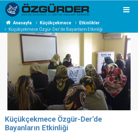
Anasayfa
Küçükçekmece
Etkinlikler
Küçükçekmece Özgür-Der’de Bayanların Etkinliği
Küçükçekmece Özgür-Der’de
Bayanların Etkinliği