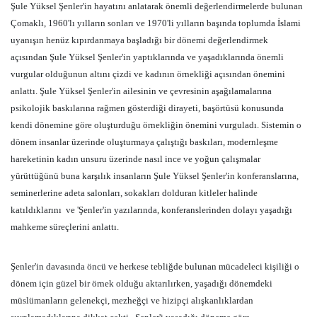
Şule Yüksel Şenler'in hayatını anlatarak önemli değerlendirmelerde bulunan
Ç
omaklı, 1960'lı yılların sonları ve 1970'li yılların başında toplumda İslami
uyanışın henüz kıpırdanmaya başladığı bir dönemi değerlendirmek
açısından Şule Yüksel Şenler'in yaptıklarında ve yaşadıklarında önemli
vurgular olduğunun altını çizdi ve kadının örnekliği açısından önemini
anlattı. Şule Yüksel Şenler'in ailesinin ve çevresinin aşağılamalarına
psikolojik baskılarına rağmen gösterdiği dirayeti, başörtüsü konusunda
kendi dönemine göre oluşturduğu örnekliğin önemini vurguladı. Sistemin o
dönem insanlar üzerinde oluşturmaya çalıştığı baskıları, modernleşme
hareketinin kadın unsuru üzerinde nasıl ince ve yoğun çalışmalar
yürüttüğünü buna karşılık insanların Şule Yüksel Şenler'in konferanslarına,
seminerlerine adeta salonları, sokakları dolduran kitleler halinde
katıldıklarını ve '
Şenler'in yazılarında, konferanslerinden dolayı
yaşadığı
mahkeme süreçlerini anlattı.
Şenler'in davasında öncü ve herkese tebliğde bulunan mücadeleci kişiliği o
dönem için güzel bir örnek olduğu aktarılırken, yaşadığı dönemdeki
müslümanların gelenekçi, mezheğçi ve hizipçi alışkanlıklardan