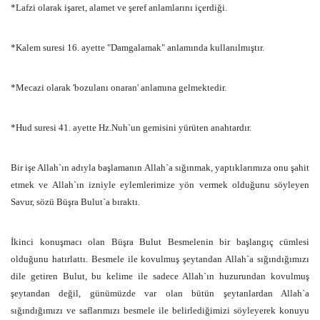
*Lafzi olarak işaret, alamet ve şeref anlamlarını içerdiği.
*Kalem suresi 16. ayette "Damgalamak" anlamında kullanılmıştır.
*Mecazi olarak 'bozulanı onaran' anlamına gelmektedir.
*Hud suresi 41. ayette Hz.Nuh`un gemisini yürüten anahtardır.
Bir işe Allah`ın adıyla başlamanın Allah`a sığınmak, yaptıklarımıza onu şahit
etmek ve Allah`ın izniyle eylemlerimize yön vermek olduğunu söyleyen
Savur, sözü Büşra Bulut`a bıraktı.
İkinci konuşmacı olan Büşra Bulut Besmelenin bir başlangıç cümlesi
olduğunu hatırlattı. Besmele ile kovulmuş şeytandan Allah`a sığındığımızı
dile getiren Bulut, bu kelime ile sadece Allah`ın huzurundan kovulmuş
şeytandan değil, günümüzde var olan bütün şeytanlardan Allah`a
sığındığımızı ve saflarımızı besmele ile belirlediğimizi söyleyerek konuyu