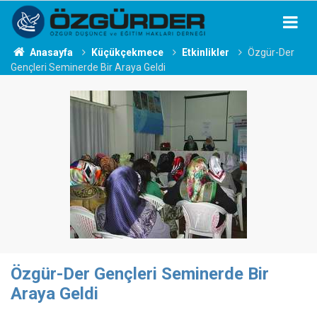
Anasayfa
Küçükçekmece
Etkinlikler
Özgür-Der
Gençleri Seminerde Bir Araya Geldi
Özgür-Der Gençleri Seminerde Bir
Araya Geldi