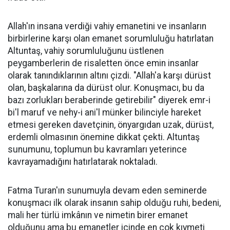
Allah'ın insana verdiği vahiy emanetini ve insanların
birbirlerine karşı olan emanet sorumluluğu hatırlatan
Altuntaş, vahiy sorumluluğunu üstlenen
peygamberlerin de risaletten önce emin insanlar
olarak tanındıklarının altını çizdi. "Allah'a karşı dürüst
olan, başkalarına da dürüst olur. Konuşmacı, bu da
bazı zorlukları beraberinde getirebilir" diyerek emr-i
bi'l maruf ve nehy-i ani'l münker bilinciyle hareket
etmesi gereken davetçinin, önyargıdan uzak, dürüst,
erdemli olmasının önemine dikkat çekti. Altuntaş
sunumunu, toplumun bu kavramları yeterince
kavrayamadığını hatırlatarak noktaladı.
Fatma Turan'ın sunumuyla devam eden seminerde
konuşmacı ilk olarak insanın sahip olduğu ruhi, bedeni,
mali her türlü imkânın ve nimetin birer emanet
olduğunu ama bu emanetler içinde en çok kıymeti