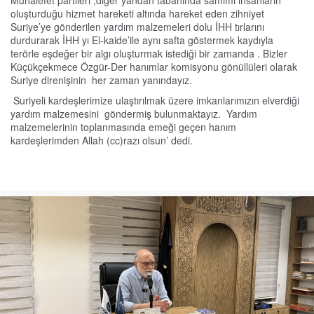
Muhalefet partileri ,diğer yandan tabanında samimi insanların
oluşturduğu hizmet hareketi altında hareket eden zihniyet
Suriye’ye gönderilen yardım malzemeleri dolu İHH tırlarını
durdurarak İHH yı El-kaide’ile aynı safta göstermek kaydıyla
terörle eşdeğer bir algı oluşturmak istediği bir zamanda . Bizler
Küçükçekmece Özgür-Der hanımlar komisyonu gönüllüleri olarak
Suriye direnişinin her zaman yanındayız.
Suriyeli kardeşlerimize ulaştırılmak üzere imkanlarımızın elverdiği
yardım malzemesini göndermiş bulunmaktayız. Yardım
malzemelerinin toplanmasında emeği geçen hanım
kardeşlerimden Allah (cc)razı olsun’ dedi.