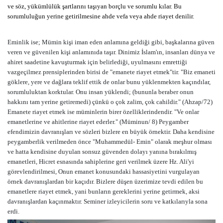
ve söz, yükümlülük şartlarını taşıyan borçlu ve sorumlu kılar. Bu
sorumluluğun yerine getirilmesine ahde vefa veya ahde riayet denilir.
Eminlik ise; Mümin kişi iman eden anlamına geldiği gibi, başkalarına güven
veren ve güvenilen kişi anlamınıda taşır. Dinimiz İslam'ın, insanları dünya ve
ahiret saadetine kavuşturmak için belirlediği, uyulmasını emrettiği
vazgeçilmez prensiplerinden birisi de "emanete riayet etmek"tir. "Biz emaneti
göklere, yere ve dağlara teklif ettik de onlar bunu yüklenmekten kaçındılar,
sorumluluktan korktular. Onu insan yüklendi; (bununla beraber onun
hakkını tam yerine getiremedi) çünkü o çok zalim, çok cahildir." (Ahzap/72)
Emanete riayet etmek ise müminlerin birer özelliklerindendir. "Ve onlar
emanetlerine ve ahitlerine riayet ederler." (Müminun/ 8) Peygamber
efendimizin davranışları ve sözleri bizlere en büyük örnektir. Daha kendisine
peygamberlik verilmeden önce "Muhammedül- Emin" olarak meşhur olması
ve hatta kendisine duyulan sonsuz güvenden dolayı yanına bırakılmış
emanetleri, Hicret esnasında sahiplerine geri verilmek üzere Hz. Ali'yi
görevlendirilmesi, Onun emanet konusundaki hassasiyetini vurgulayan
örnek davranışlardan bir kaçıdır. Bizlere düşen üzerimize tevdi edilen bu
emanetlere riayet etmek, yani bunların gereklerini yerine getirmek, aksi
davranışlardan kaçınmaktır. Seminer izleyicilerin soru ve katkılarıyla sona
erdi.