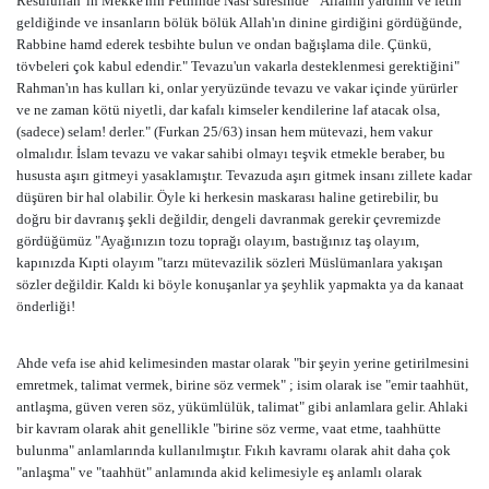
Resulullah' ın Mekke'nin Fethinde Nasr suresinde " Allahın yardımı ve fetih
geldiğinde ve insanların bölük bölük Allah'ın dinine girdiğini gördüğünde,
Rabbine hamd ederek tesbihte bulun ve ondan bağışlama dile. Çünkü,
tövbeleri çok kabul edendir." Tevazu'un vakarla desteklenmesi gerektiğini"
Rahman'ın has kulları ki, onlar yeryüzünde tevazu ve vakar içinde yürürler
ve ne zaman kötü niyetli, dar kafalı kimseler kendilerine laf atacak olsa,
(sadece) selam! derler." (Furkan 25/63) insan hem mütevazi, hem vakur
olmalıdır. İslam tevazu ve vakar sahibi olmayı teşvik etmekle beraber, bu
hususta aşırı gitmeyi yasaklamıştır. Tevazuda aşırı gitmek insanı zillete kadar
düşüren bir hal olabilir. Öyle ki herkesin maskarası haline getirebilir, bu
doğru bir davranış şekli değildir, dengeli davranmak gerekir çevremizde
gördüğümüz "Ayağınızın tozu toprağı olayım, bastığınız taş olayım,
kapınızda Kıpti olayım "tarzı mütevazilik sözleri Müslümanlara yakışan
sözler değildir. Kaldı ki böyle konuşanlar ya şeyhlik yapmakta ya da kanaat
önderliği!
Ahde vefa ise ahid kelimesinden mastar olarak "bir şeyin yerine getirilmesini
emretmek, talimat vermek, birine söz vermek" ; isim olarak ise "emir taahhüt,
antlaşma, güven veren söz, yükümlülük, talimat" gibi anlamlara gelir. Ahlaki
bir kavram olarak ahit genellikle "birine söz verme, vaat etme, taahhütte
bulunma" anlamlarında kullanılmıştır. Fıkıh kavramı olarak ahit daha çok
"anlaşma" ve "taahhüt" anlamında akid kelimesiyle eş anlamlı olarak