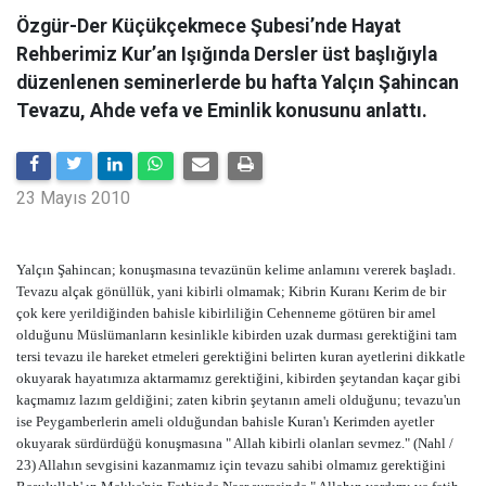
Özgür-Der Küçükçekmece Şubesi’nde Hayat
Rehberimiz Kur’an Işığında Dersler üst başlığıyla
düzenlenen seminerlerde bu hafta Yalçın Şahincan
Tevazu, Ahde vefa ve Eminlik konusunu anlattı.
23 Mayıs 2010
Yalçın Şahincan; konuşmasına tevazünün kelime anlamını vererek başladı.
Tevazu alçak gönüllük, yani kibirli olmamak; Kibrin Kuranı Kerim de bir
çok kere yerildiğinden bahisle kibirliliğin Cehenneme götüren bir amel
olduğunu Müslümanların kesinlikle kibirden uzak durması gerektiğini tam
tersi tevazu ile hareket etmeleri gerektiğini belirten kuran ayetlerini dikkatle
okuyarak hayatımıza aktarmamız gerektiğini, kibirden şeytandan kaçar gibi
kaçmamız lazım geldiğini; zaten kibrin şeytanın ameli olduğunu; tevazu'un
ise Peygamberlerin ameli olduğundan bahisle Kuran'ı Kerimden ayetler
okuyarak sürdürdüğü konuşmasına " Allah kibirli olanları sevmez." (Nahl /
23) Allahın sevgisini kazanmamız için tevazu sahibi olmamız gerektiğini