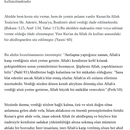
kullanılmaktadır.
Ahidde hem kesin söz verme, hem de yemin anlamı vardır. Kuran'da Allah
Teala'nın Hz. Adem'e, Musa'ya, İbrahim'e ahid verdiği ifade edilmektedir.
(Bakara /125, Araf/ 134, Taha/ 115) Bu ahidden maksadın emir veya talimat
verme olduğu ifade olunmuştur. Yine Kur'an da Allah ile kulları arasındaki
bir ahidleşmeden söz edilmiştir. (Yasin/ 60)
Bu ahdin bozulmamasını istenmiştir: "
Antlaşma yaptığınız zaman, Allah'a
karşı verdiğiniz sözü yerine getirin. Allah'ı kendinize kefil kılarak
pekiştirdikten sonra yeminlerinizi bozmayın. Şüphesiz Allah, yaptıklarınızı
bilir." (Nahl 91) Ahidlerine bağlı kalanlara ise bir mükafatı olduğunu: "Sana
bîat edenler ancak Allah'a bîat etmiş olurlar. Allah'ın eli onların ellerinin
üzerindedir. Verdiği sözden dönen kendi aleyhine dönmüş olur. Allah'a
verdiği sözü yerine getirene, Allah büyük bir mükâfat verecektir." (Feth/10)
Sözünde durma, verdiği sözlere bağlı kalma, özü ve sözü doğru olma
anlamına gelen ahde vefa, İslam ahlakının en önemli prensiplerinden biridir.
Kuran'a göre ahde vefa, iman ederek Allah ile ahidleşmiş ve böylece hür
iradesiyle kendisini sadakat yükümlülüğü altına sokmuş olan müminin
ahlaki bir borcudur. İster insanlara, ister Allah'a karşı verilmiş olsun her ahid