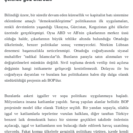
Bilindiği üzere, bir süredir devam eden küresellik ve kapitalist batı sistemine
eklemleme amaçlı "demokratikleştirme" politikasının ilk uygulamaları,
renkli devrimlerin yaşandığı Ukrayna, Gürcistan, Kırgızistan gibi ülkeler
üzerinde gerçekleşmişti. Oysa ABD ve AB'nin çıkarlarının merkez üssü
olduğu halde, çıkarlarının büyük tehlike altında bulunduğu Ortadoğu
ülkelerinde, benzer politikalar sonuç vermeyecekti. Nitekim Lübnan
denemesi başarısızlıkla neticelenmişti. Ortadoğu coğrafyasında siyasal
muhalifler "radikal İslamcılar"dı. Bunların parayla satın alınmaları ve
değiştirilmeleri mümkün değildi. Sivil topluma destek verilip önü açılırsa
değşimin hangi istikamette gelişeceği kestirilemezdi. Dolayısı ile bu
coğrafyaya dayatılan ve buralara has politikaların halen dip dalga olarak
sürdürüldüğü projenin adı BOP'dur.
Buralarda askeri işgaller ve sopa politikası uygulanmaya başladı.
Milyonlarca insana katliamlar yapıldı. Savaş yapılan alanlar bellidir. BOP
projesinde model ülke olarak Türkiye seçildi. Bir yandan sopayla, silahla
işgal ve katliamlarla tepelerine vurulan halklara, diğer taraftan Türkiye
benzeri laik demokratik batıcı bir sisteme geçtikleri takdirde önlerinin
açılacağı, işgal ve katliamların son bulacağı ifade edilerek havuç uzatılmış
oluyordu. Fakat komşu ülkelerle gerginlik politikası yürüten, içerde kendi