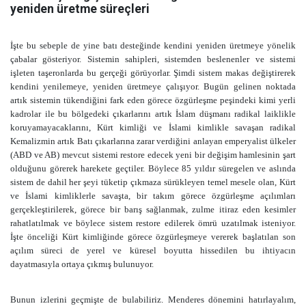
yeniden üretme süreçleri
İşte bu sebeple de yine batı desteğinde kendini yeniden üretmeye yönelik
çabalar gösteriyor. Sistemin sahipleri, sistemden beslenenler ve sistemi
işleten taşeronlarda bu gerçeği görüyorlar. Şimdi sistem makas değiştirerek
kendini yenilemeye, yeniden üretmeye çalışıyor. Bugün gelinen noktada
artık sistemin tükendiğini fark eden görece özgürleşme peşindeki kimi yerli
kadrolar ile bu bölgedeki çıkarlarını artık İslam düşmanı radikal laiklikle
koruyamayacaklarını, Kürt kimliği ve İslami kimlikle savaşan radikal
Kemalizmin artık Batı çıkarlarına zarar verdiğini anlayan emperyalist ülkeler
(ABD ve AB) mevcut sistemi restore edecek yeni bir değişim hamlesinin şart
olduğunu görerek harekete geçtiler. Böylece 85 yıldır süregelen ve aslında
sistem de dahil her şeyi tüketip çıkmaza sürükleyen temel mesele olan, Kürt
ve İslami kimliklerle savaşta, bir takım görece özgürleşme açılımları
gerçekleştirilerek, görece bir barış sağlanmak, zulme itiraz eden kesimler
rahatlatılmak ve böylece sistem restore edilerek ömrü uzatılmak isteniyor.
İşte önceliği Kürt kimliğinde görece özgürleşmeye vererek başlatılan son
açılım süreci de yerel ve küresel boyutta hissedilen bu ihtiyacın
dayatmasıyla ortaya çıkmış bulunuyor.
Bunun izlerini geçmişte de bulabiliriz. Menderes dönemini hatırlayalım,