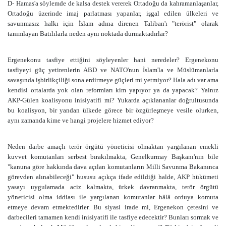
D- Hamas'a söylemde de kalsa destek vererek Ortadoğu da kahramanlaşanlar,
Ortadoğu üzerinde imaj parlatması yapanlar, işgal edilen ülkeleri ve
savunmasız halkı için İslam adına direnen Taliban'ı "terörist" olarak
tanımlayan Batılılarla neden aynı noktada durmaktadırlar?
Ergenekonu tasfiye ettiğini söyleyenler hani neredeler? Ergenekonu
tasfiyeyi güç yetirenlerin ABD ve NATO'nun İslam'la ve Müslümanlarla
savaşında işbirlikçiliği sona erdirmeye güçleri mi yetmiyor? Hala adı var ama
kendisi ortalarda yok olan reformları kim yapıyor ya da yapacak? Yalnız
AKP-Gülen koalisyonu inisiyatifi mi? Yukarda açıklananlar doğrultusunda
bu koalisyon, bir yandan ülkede görece bir özgürleşmeye vesile olurken,
aynı zamanda kime ve hangi projelere hizmet ediyor?
Neden darbe amaçlı terör örgütü yöneticisi olmaktan yargılanan emekli
kuvvet komutanları serbest bırakılmakta, Genelkurmay Başkanı'nın bile
"kanuna göre hakkında dava açılan komutanların Milli Savunma Bakanınca
görevden alınabileceği" hususu açıkça ifade edildiği halde, AKP hükümeti
yasayı uygulamada aciz kalmakta, ürkek davranmakta, terör örgütü
yöneticisi olma iddiası ile yargılanan komutanlar hâlâ orduya komuta
etmeye devam etmektedirler.
Bu siyasi irade mi, Ergenekon çetesini ve
darbecileri tamamen kendi inisiyatifi ile tasfiye edecektir? Bunları sormak ve