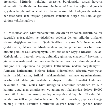
üretemedi. Eğitimde, hukukta, siyasette, bürokraside, sosyal hayatta,
ekonomik ilişkilerde vs hayatın tümünde seküler ideolojinin dogmatik
uygulamalarıyla zulüm, sömürü ve baskı hakim oldu. Dolayısı ile sistemin
her tarafından kanalizasyon patlaması sonucunda oluşan pis kokular gibi
çürüme kokuları geliyor.
2-
Müslümanların, Kürt muhalefetinin, Alevilerin ve sol mualiflerin hak ve
özgürlük mücadeleleri ve ödedikleri bedeller de, on yıllardır birikerek
sistemi değişime zorluyor… Şeyh Said'den bu yana Müslümanlar, neler
çektiklerinin, İslam'a ve Müslümanlara yapıla gelenlerin hesabını sorar
duruma geldiler. Katliama uğrayan Alevilerin önderi Seyyid Rıza'nın; "evladı
Kerbelayık, bi hatayık, ayıptır, zulümdür, günahtır, cinayettir" haykırışı o
günlerde semada yankılanırken şimdilerde her insanın vicdanında yankısını
buluyor. Bu toplumda da yapılan katliamların nedeni sorgulanıyor…
Acımasız katliamların, binlerce haksız öldürmelerin, sebepsiz yere yatan
hapis mağdurlarının, istiklal mahkemelerinin zalimce uygulamalarının
hesabı artık daha gür seslerle soruluyor… zalim Kemalist kadroların
hevalarının ürünü olarak Kürt kimliği ve anadilinin reddinden ve Kürt
halkına uygulanan asimilasyon ve zulüm politikalarından dolayı 40.000
insan öldü. Adı konmamış kardeş savaşından dolayı bu ülkenin fakir
halklarının 400 milyar doları harcandı. Şu fakir bırakılan, yiyecek ekmeğe
muhtaç kılınan, üstelikte birbirlerine düşman belletilen gariban halkın