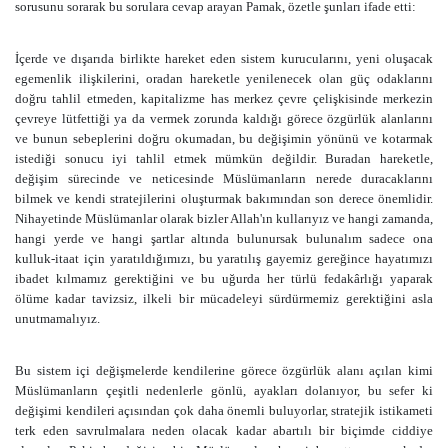
sorusunu sorarak bu sorulara cevap arayan Pamak, özetle şunları ifade etti:
İçerde ve dışarıda birlikte hareket eden sistem kurucularını, yeni oluşacak
egemenlik ilişkilerini, oradan hareketle yenilenecek olan güç odaklarını
doğru tahlil etmeden, kapitalizme has merkez çevre çelişkisinde merkezin
çevreye lütfettiği ya da vermek zorunda kaldığı görece özgürlük alanlarını
ve bunun sebeplerini doğru okumadan, bu değişimin yönünü ve kotarmak
istediği sonucu iyi tahlil etmek mümkün değildir. Buradan hareketle,
değişim sürecinde ve neticesinde Müslümanların nerede duracaklarını
bilmek ve kendi stratejilerini oluşturmak bakımından son derece önemlidir.
Nihayetinde Müslümanlar olarak bizler Allah'ın kullarıyız ve hangi zamanda,
hangi yerde ve hangi şartlar altında bulunursak bulunalım sadece ona
kulluk-itaat için yaratıldığımızı, bu yaratılış gayemiz gereğince hayatımızı
ibadet kılmamız gerektiğini ve bu uğurda her türlü fedakârlığı yaparak
ölüme kadar tavizsiz, ilkeli bir mücadeleyi sürdürmemiz gerektiğini asla
unutmamalıyız.
Bu sistem içi değişmelerde kendilerine görece özgürlük alanı açılan kimi
Müslümanların çeşitli nedenlerle gönlü, ayakları dolanıyor, bu sefer ki
değişimi kendileri açısından çok daha önemli buluyorlar, stratejik istikameti
terk eden savrulmalara neden olacak kadar abartılı bir biçimde ciddiye