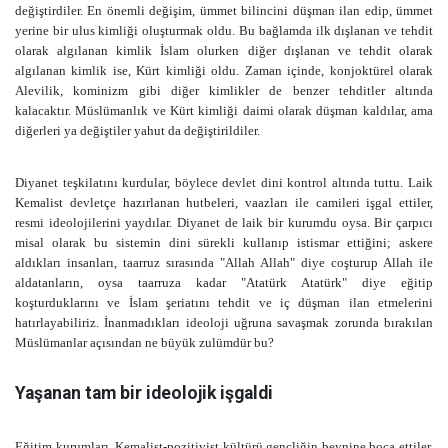
değiştirdiler. En önemli değişim, ümmet bilincini düşman ilan edip, ümmet
yerine bir ulus kimliği oluşturmak oldu. Bu bağlamda ilk dışlanan ve tehdit
olarak algılanan kimlik İslam olurken diğer dışlanan ve tehdit olarak
algılanan kimlik ise, Kürt kimliği oldu. Zaman içinde, konjoktürel olarak
Alevilik, kominizm gibi diğer kimlikler de benzer tehditler altında
kalacaktır. Müslümanlık ve Kürt kimliği daimi olarak düşman kaldılar, ama
diğerleri ya değiştiler yahut da değiştirildiler.
Diyanet teşkilatını kurdular, böylece devlet dini kontrol altında tuttu. Laik
Kemalist devletçe hazırlanan hutbeleri, vaazları ile camileri işgal ettiler,
resmi ideolojilerini yaydılar. Diyanet de laik bir kurumdu oysa. Bir çarpıcı
misal olarak bu sistemin dini sürekli kullanıp istismar ettiğini; askere
aldıkları insanları, taarruz sırasında "Allah Allah" diye coşturup Allah ile
aldatanların, oysa taarruza kadar "Atatürk Atatürk" diye eğitip
koşturduklarını ve İslam şeriatını tehdit ve iç düşman ilan etmelerini
hatırlayabiliriz. İnanmadıkları ideoloji uğruna savaşmak zorunda bırakılan
Müslümanlar açısından ne büyük zulümdür bu?
Yaşanan tam bir ideolojik işgaldi
Eğitim kurumları, Kemalist-pozitivist kültürü gençliğin beynine boca ettiler.