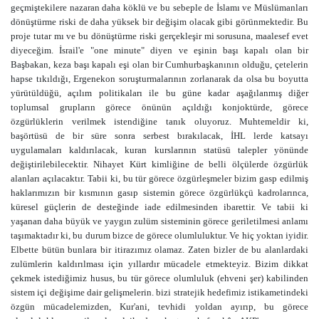
geçmiştekilere nazaran daha köklü ve bu sebeple de İslamı ve Müslümanları
dönüştürme riski de daha yüksek bir değişim olacak gibi görünmektedir. Bu
proje tutar mı ve bu dönüştürme riski gerçekleşir mi sorusuna, maalesef evet
diyeceğim. İsrail'e "one minute" diyen ve eşinin başı kapalı olan bir
Başbakan, keza başı kapalı eşi olan bir Cumhurbaşkanının olduğu, çetelerin
hapse tıkıldığı, Ergenekon soruşturmalarının zorlanarak da olsa bu boyutta
yürütüldüğü, açılım politikaları ile bu güne kadar aşağılanmış diğer
toplumsal grupların görece önünün açıldığı konjoktürde, görece
özgürlüklerin verilmek istendiğine tanık oluyoruz. Muhtemeldir ki,
başörtüsü de bir süre sonra serbest bırakılacak, İHL lerde katsayı
uygulamaları kaldırılacak, kuran kurslarının statüsü talepler yönünde
değiştirilebilecektir. Nihayet Kürt kimliğine de belli ölçülerde özgürlük
alanları açılacaktır. Tabii ki, bu tür görece özgürleşmeler bizim gasp edilmiş
haklarımızın bir kısmının gasıp sistemin görece özgürlükçü kadrolarınca,
küresel güçlerin de desteğinde iade edilmesinden ibarettir. Ve tabii ki
yaşanan daha büyük ve yaygın zulüm sisteminin görece geriletilmesi anlamı
taşımaktadır ki, bu durum bizce de görece olumluluktur. Ve hiç yoktan iyidir.
Elbette bütün bunlara bir itirazımız olamaz. Zaten bizler de bu alanlardaki
zulümlerin kaldırılması için yıllardır mücadele etmekteyiz. Bizim dikkat
çekmek istediğimiz husus, bu tür görece olumluluk (ehveni şer) kabilinden
sistem içi değişime dair gelişmelerin. bizi stratejik hedefimiz istikametindeki
özgün mücadelemizden, Kur'ani, tevhidi yoldan ayırıp, bu görece