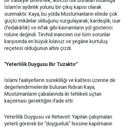
bir iradeyle direnmek; ikincisi ise bunalan insanlığa
İslam'ın aydınlık yolunu bir çıkış kapısı olarak
sunmaktır. Kaya, bu yolda Müslümanların elinde çok
güçlü imkânlar olduğunu vurgulayarak; kardeşlik, isar
(fedakârlık) ve infak gibi kavramların yol gösterici
rolüne değindi. Tevhid inancının ise tüm sorunlar
karşısında en büyük kılavuz ve yegâne kurtuluş
reçetesi olduğunun altını çizdi.
"Yeterlilik Duygusu Bir Tuzaktır"
İslami faaliyetlerin sürekliliği ve kalitesi üzerine de
değerlendirmelerde bulunan Rıdvan Kaya,
Müslümanların çabalarında iki tehlikeli uçtan
kaçınması gerektiğini ifade etti:
Yeterlilik Duygusu ve Rehavet: Yapılan çalışmaları
yeterli görerek bir "doygunluk" hissine kapılmanın