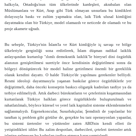
halkıyla, Ortadoğu'nun tüm ülkelerinde kardeşleri, akrabaları olan
Müslümanlara ve Kürt, Arap gibi Türk olmayan unsurlara bu kimlikleri
dolayısıyla baskı ve zulüm yapmakta olan, laik Türk ulusal kimliğini
dayatmakta olan bir Türkiye, model olamazdı ve neticede de olamadı ve bu
proje akamete uğradı.
Bu sebeple, Türkiye'nin İslam'la ve Kürt kimliğiyle iç savaşı ve bölge
ülkeleriyle gerginliği sona erdirilerek, İslam düşman radikal laiklik
anlayışından kurtarılıp "ılımlı demokratik laiklik"le bireysel dini özgürlük
alanının genişletilmesi suretiyle önce kendisinin değiştirilmesi sonra da
bölgeyi dönüştürecek bir model haline getirilmesi önemli bir gereklilik
olarak kendini dayattı. O halde Türkiye'de yapılması gerekenler belliydi.
Resmi ideoloji dayatmasıyla yaşanan baskılar görece özgürlüklerle yer
değiştirmeli, daha önceki konseptin baskıcı oligarşik kadroları tasfiye ya da
terbiye edilmeliydi. Artık darbeci bürokratların ve çetelerinin kuşatmasından
kurtarılarak Türkiye halkları görece özgürlüklerle buluşturulmalı ve
rahatlatılmalı, böylece küresel ve yerel laik kapitalist sisteme eklemlenmeleri
sağlanmalıydı. Ergenekoncular, Susurlukçular, Şemdinli de yapılanlar bir
taraftan iç problem gibi görülse de, gerçekte bu tarz operasyonları yapanlar,
bu sistemi üretenler ve yürütenler zaten ABD'nin kendi elleri ile
yetiştirdikleri idiler. Bu zalim despotları, darbecileri, çeteleri üretenler artık
işlerine gelmeyen bu kadroları tasfiye etmeye karar vermişlerdi.