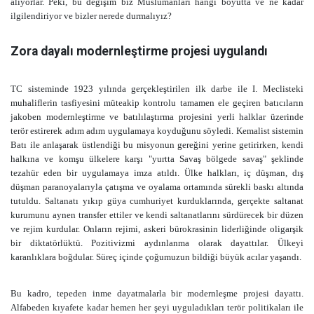
alıyorlar. Peki, bu değişim biz Müslümanları hangi boyutta ve ne kadar
ilgilendiriyor ve bizler nerede durmalıyız?
Zora dayalı modernleştirme projesi uygulandı
TC sisteminde 1923 yılında gerçekleştirilen ilk darbe ile I. Meclisteki
muhaliflerin tasfiyesini müteakip kontrolu tamamen ele geçiren batıcıların
jakoben modernleştirme ve batılılaştırma projesini yerli halklar üzerinde
terör estirerek adım adım uygulamaya koyduğunu söyledi. Kemalist sistemin
Batı ile anlaşarak üstlendiği bu misyonun gereğini yerine getirirken, kendi
halkına ve komşu ülkelere karşı "yurtta Savaş bölgede savaş" şeklinde
tezahür eden bir uygulamaya imza atıldı. Ülke halkları, iç düşman, dış
düşman paranoyalarıyla çatışma ve oyalama ortamında sürekli baskı altında
tutuldu. Saltanatı yıkıp güya cumhuriyet kurduklarında, gerçekte saltanat
kurumunu aynen transfer ettiler ve kendi saltanatlarını sürdürecek bir düzen
ve rejim kurdular. Onların rejimi, askeri bürokrasinin liderliğinde oligarşik
bir diktatörlüktü. Pozitivizmi aydınlanma olarak dayattılar. Ülkeyi
karanlıklara boğdular. Süreç içinde çoğumuzun bildiği büyük acılar yaşandı.
Bu kadro, tepeden inme dayatmalarla bir modernleşme projesi dayattı.
Alfabeden kıyafete kadar hemen her şeyi uyguladıkları terör politikaları ile