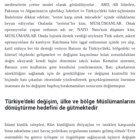
medreselerin yerine model olarak götürülüyorlar… ABD, AB liderleri,
Pakistan ve Afganistan'ın işbirlikçi liderleri ve Türkiye'deki lider üçlüsünün
İfadelerine dikkat edelim; "teröre karşı ortak mücadele" içinde olduklarını
beyan ediyorlar. Oralarda "terörist"ler kim, MÜSLÜMANLAR. Ortak
operasyonlar yapan ordunun adı ne; NATO. Nato'nun düşmanı kim;
MÜSLÜMANLAR. Orada lojistik destek verdiği söylenen Türk askeri, askeri
operasyonlara da katılıyor. Katılmasa bile işgal ordusunun içinde yer alıp,
katil orduya her tür desteği veriyor. Batının da Türkiye'deki, bölgedeki ve
küresel ölçekteki gelişmeleri ve değişimi kaçınılmaz kılan zorunlulukları
doğru okuyarak kendi faşist dönemine takılı kalan Kemalist sistemin,
Batının yeni kodlarına göre kendisini yenilemesinin, Batı çıkarlarının
sürekliliğini sağlamak için de gerekliliğine ve değişimi kontrollü bir
biçimde batı çıkarları ekseninde yönlendirerek gerçekleştirmenin önemine
inanması da bu değişimi başıboş bırakmamaları sonucunu doğurmuştur.
Türkiye'deki değişim, ülke ve bölge Müslümanlarını
dönüştürme hedefini de gütmektedir
İslami kimlik talepleri, Kürt kimliğinin ihtiyaçları ve istekleri karşısında
biraz rahatlama yani havuç politikası uygulanma zamanı gelmiş olmalı! Evet
sistemdeki bu görece iyileşme ve özgürleşme sağlayacak üçüncü değişim