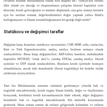
cevabını bulmak Müslümanlar olarak bize düşmez mi? Türkiye'nin önemli
ülke olarak yer alacağı ve oluşturulmaya çalışılan küresel kapitalist yeni
düzende, kendi geleceğimizi ve ümmeti düşünmek, ona göre strateji üretmek
için bu soruları sormak, değerlendirmeleri doğru yapmak yalnız Allah'a
kulluğumuzun ve İslami sorumluluğumuzun bir gereği değil midir?
Statükocu ve değişimci taraflar
Değişime karşı duranları, statükoyu savunanları; CHP, MHP, ordu, cuntacılar,
Kürt ve Türk Ergenekoncuları, mafya, medya, besleme sermaye olarak
sıralayabiliriz. Buna karşı değişimcileri; AKP-Gülen hareketi, muhafazakâr
kapitalist MÜSİAD, "ortak akıl"cı yandaş STK'lar, yandaş medya, liberal
aydınlar ve DTP olarak sıralayabiliriz. Bunların kendi içlerinde homojen
olmadıklarını, ancak laik demokratik liberal özgürlükçü bir hedefte ittifak
ettiklerini söyleyebiliriz.
Yani biz Müslümanlar, sistemin zulmünü geriletmeye yönelik hak ve
özgürlük mücadelesinde, kendi özgün İslami kimlik, değer ve ölçülerimizi
koruyarak, kendimizi kendi kavramlarımızla ifade ederek, diğer değişimci
kesimlerle hak ve özgürlük mücadelesinde fiili müttefik konumunda
görünsek. Hatta zaman zaman da onların gölgesinde kalmadan ve onların