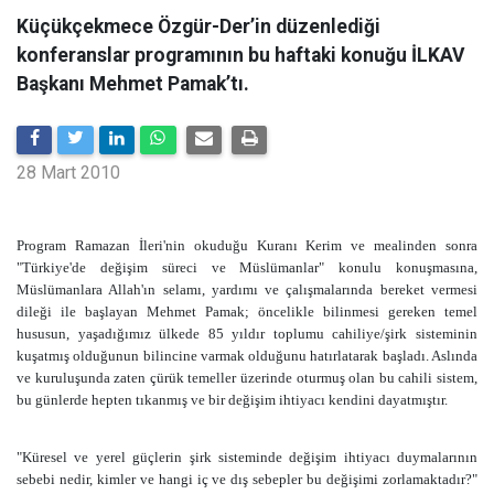
Küçükçekmece Özgür-Der’in düzenlediği
konferanslar programının bu haftaki konuğu İLKAV
Başkanı Mehmet Pamak’tı.
28 Mart 2010
Program Ramazan İleri'nin okuduğu Kuranı Kerim ve mealinden sonra
"Türkiye'de değişim süreci ve Müslümanlar" konulu konuşmasına,
Müslümanlara Allah'ın selamı, yardımı ve çalışmalarında bereket vermesi
dileği ile başlayan Mehmet Pamak; öncelikle bilinmesi gereken temel
hususun, yaşadığımız ülkede 85 yıldır toplumu cahiliye/şirk sisteminin
kuşatmış olduğunun bilincine varmak olduğunu hatırlatarak başladı. Aslında
ve kuruluşunda zaten çürük temeller üzerinde oturmuş olan bu cahili sistem,
bu günlerde hepten tıkanmış ve bir değişim ihtiyacı kendini dayatmıştır.
"Küresel ve yerel güçlerin şirk sisteminde değişim ihtiyacı duymalarının
sebebi nedir, kimler ve hangi iç ve dış sebepler bu değişimi zorlamaktadır?"