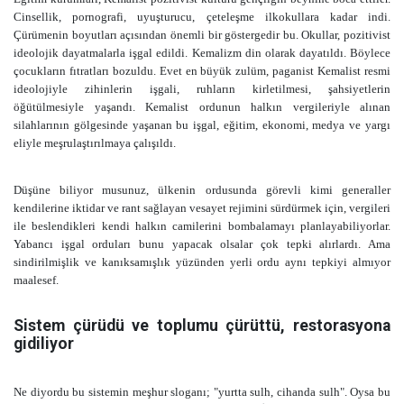
Cinsellik, pornografi, uyuşturucu, çeteleşme ilkokullara kadar indi.
Çürümenin boyutları açısından önemli bir göstergedir bu. Okullar, pozitivist
ideolojik dayatmalarla işgal edildi. Kemalizm din olarak dayatıldı. Böylece
çocukların fıtratları bozuldu. Evet en büyük zulüm, paganist Kemalist resmi
ideolojiyle zihinlerin işgali, ruhların kirletilmesi, şahsiyetlerin
öğütülmesiyle yaşandı. Kemalist ordunun halkın vergileriyle alınan
silahlarının gölgesinde yaşanan bu işgal, eğitim, ekonomi, medya ve yargı
eliyle meşrulaştırılmaya çalışıldı.
Düşüne biliyor musunuz, ülkenin ordusunda görevli kimi generaller
kendilerine iktidar ve rant sağlayan vesayet rejimini sürdürmek için, vergileri
ile beslendikleri kendi halkın camilerini bombalamayı planlayabiliyorlar.
Yabancı işgal orduları bunu yapacak olsalar çok tepki alırlardı. Ama
sindirilmişlik ve kanıksamışlık yüzünden yerli ordu aynı tepkiyi almıyor
maalesef.
Sistem çürüdü ve toplumu çürüttü, restorasyona
gidiliyor
Ne diyordu bu sistemin meşhur sloganı; "yurtta sulh, cihanda sulh". Oysa bu