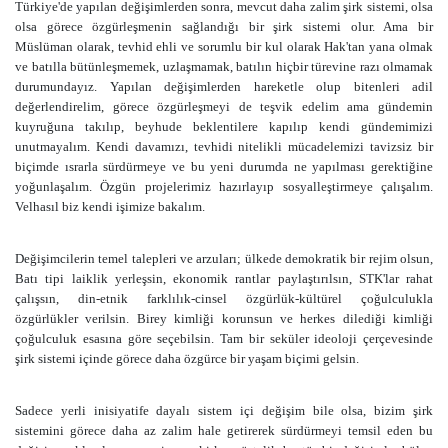
Türkiye'de yapılan değişimlerden sonra, mevcut daha zalim şirk sistemi, olsa
olsa görece özgürleşmenin sağlandığı bir şirk sistemi olur. Ama bir
Müslüman olarak, tevhid ehli ve sorumlu bir kul olarak Hak'tan yana olmak
ve batılla bütünleşmemek, uzlaşmamak, batılın hiçbir türevine razı olmamak
durumundayız. Yapılan değişimlerden hareketle olup bitenleri adil
değerlendirelim, görece özgürleşmeyi de teşvik edelim ama gündemin
kuyruğuna takılıp, beyhude beklentilere kapılıp kendi gündemimizi
unutmayalım. Kendi davamızı, tevhidi nitelikli mücadelemizi tavizsiz bir
biçimde ısrarla sürdürmeye ve bu yeni durumda ne yapılması gerektiğine
yoğunlaşalım. Özgün projelerimiz hazırlayıp sosyalleştirmeye çalışalım.
Velhasıl biz kendi işimize bakalım.
Değişimcilerin temel talepleri ve arzuları; ülkede demokratik bir rejim olsun,
Batı tipi laiklik yerleşsin, ekonomik rantlar paylaştırılsın, STK'lar rahat
çalışsın, din-etnik farklılık-cinsel özgürlük-kültürel çoğulculukla
özgürlükler verilsin. Birey kimliği korunsun ve herkes dilediği kimliği
çoğulculuk esasına göre seçebilsin. Tam bir seküler ideoloji çerçevesinde
şirk sistemi içinde görece daha özgürce bir yaşam biçimi gelsin.
Sadece yerli inisiyatife dayalı sistem içi değişim bile olsa, bizim şirk
sistemini görece daha az zalim hale getirerek sürdürmeyi temsil eden bu