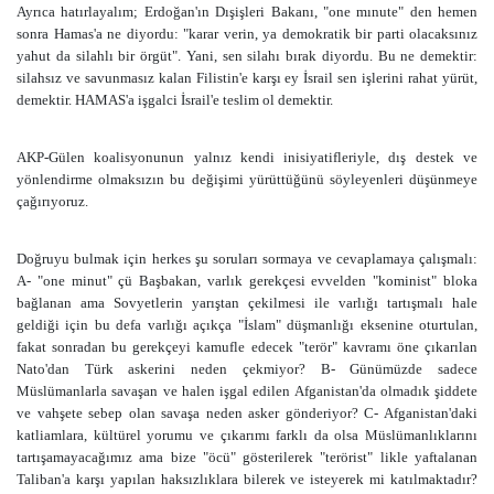
Ayrıca hatırlayalım; Erdoğan'ın Dışişleri Bakanı, "one mınute" den hemen
sonra Hamas'a ne diyordu: "karar verin, ya demokratik bir parti olacaksınız
yahut da silahlı bir örgüt". Yani, sen silahı bırak diyordu. Bu ne demektir:
silahsız ve savunmasız kalan Filistin'e karşı ey İsrail sen işlerini rahat yürüt,
demektir. HAMAS'a işgalci İsrail'e teslim ol demektir.
AKP-Gülen koalisyonunun yalnız kendi inisiyatifleriyle, dış destek ve
yönlendirme olmaksızın bu değişimi yürüttüğünü söyleyenleri düşünmeye
çağırıyoruz.
Doğruyu bulmak için herkes şu soruları sormaya ve cevaplamaya çalışmalı:
A- "one minut" çü Başbakan, varlık gerekçesi evvelden "kominist" bloka
bağlanan ama Sovyetlerin yarıştan çekilmesi ile varlığı tartışmalı hale
geldiği için bu defa varlığı açıkça "İslam" düşmanlığı eksenine oturtulan,
fakat sonradan bu gerekçeyi kamufle edecek "terör" kavramı öne çıkarılan
Nato'dan Türk askerini neden çekmiyor? B- Günümüzde sadece
Müslümanlarla savaşan ve halen işgal edilen Afganistan'da olmadık şiddete
ve vahşete sebep olan savaşa neden asker gönderiyor? C- Afganistan'daki
katliamlara, kültürel yorumu ve çıkarımı farklı da olsa Müslümanlıklarını
tartışamayacağımız ama bize "öcü" gösterilerek "terörist" likle yaftalanan
Taliban'a karşı yapılan haksızlıklara bilerek ve isteyerek mi katılmaktadır?