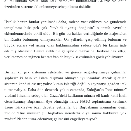
olumluluklara vesile olan laik demokrat muhafazakâr AKP'ye ve onun
üzerinden sisteme eklemlenmeye sebep olması riskidir.
Üstelik henüz bunlar yapılmadı daha, sadece vaat edilmesi ve gündemde
tartışılması bile pek çok "tevhidi uyanış öbeğinin" o tarafa savrulup
eklemlenmesinde etkili oldu. Bir gün bu haklar verildiğinde de majesteleri
bir lütufta bulunmuş olmayacaklar. On yıllardır gasp edilmiş bulunan ve
büyük acılara yol açmış olan haklarımızdan sadece cüz'i bir kısmı iade
edilmiş olacaktır. Henüz ciddi bir gelişme olmamasına, herkese hak ettiği
verilmemesine rağmen her taraftan da büyük savrulmaları gözleyebiliyoruz.
Bu günkü şirk sistemini işletenler ve görece özgürleştirmeye çalışanlar
şüphesiz ki hain ve İslam düşmanı olmayan iyi insanlar! Ancak işletilen
sistemin kendisi esastır, yoksa kimin işlettiği değil, bu ayrıntıyı gözden ırak
tutmamalıyız. Daha dün denecek yakın zamanda, Erdoğan'ın "one minute"
vicdani itirazına sebep olan Gazze'deki katliamın mimarı eli kanlı katil İsrail
Genelkurmay Başkanını, üye olmadığı halde NATO toplantısına katılmak
üzere Türkiye'ye özel davetle getirenler bu Başbakanın memurları değil
midir? "One minute" çü başbakan nerededir diye sorma hakkımız yok
mudur? Neden itiraz edemiyor, gelmesini engelleyemiyor?