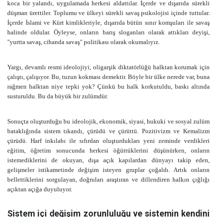
koca bir yalandı, uygulamada herkesi aldattılar. İçerde ve dışarıda sürekli
düşman ürettiler. Toplumu ve ülkeyi sürekli savaş psikolojisi içinde tuttular.
İçerde İslami ve Kürt kimlikleriyle, dışarıda bütün sınır komşuları ile savaş
halinde oldular. Öyleyse, onların barış sloganları olarak attıkları deyişi,
"yurtta savaş, cihanda savaş" politikası olarak okumalıyız.
Yargı, devamlı resmi ideolojiyi, oligarşik diktatörlüğü halktan korumak için
çalıştı, çalışıyor. Bu, tuzun kokması demektir. Böyle bir ülke nerede var, buna
rağmen halktan niye tepki yok? Çünkü bu halk korkutuldu, baskı altında
susturuldu. Bu da büyük bir zulümdür.
Sonuçta oluşturduğu bu ideolojik, ekonomik, siyasi, hukuki ve sosyal zulüm
bataklığında sistem tıkandı, çürüdü ve çürüttü. Pozitivizm ve Kemalizm
çürüdü. Harf inkılabı ile sıfırdan oluşturdukları yeni zeminde verdikleri
eğitim, öğretim sonucunda herkesi öğüttüklerini düşünürken, onların
istemediklerini de okuyan, dışa açık kapılardan dünyayı takip eden,
gelişmeler istikametinde değişim isteyen gruplar çoğaldı. Artık onların
bellettiklerini sorgulayan, doğruları araştıran ve dillendiren halkın çığlığı
açıktan açığa duyuluyor.
Sistem içi değişim zorunluluğu ve sistemin kendini