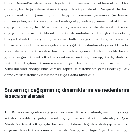
buna Demirel'in aldatmaya dayalı ilk dönemini de ekleyebiliriz. Özal
dönemi, bu değişimlerin ikinci kuşağı olarak görülebilir. Ve şimdi bizlerin
yakın tanık olduğumuz üçüncü değişim dönemini yaşıyoruz. Şu hususu
unutmayalım; artık sistem, rejim kendi çizdiği yolda gitmiyor. Fakat bu son
değişim dönemi, biz Müslümanlar açısından en zorlu dönemdir. Çünkü
değişimin öncüsü laik liberal demokratik muhafazakarlar, eşleri başörtülü,
bireysel ibadetlerini yapan, halka ve halkın değerlerine bugüne kadar ki
bütün hükümetlere nazaran çok daha saygılı kadrolardan oluşuyor. Hatta bir
kısmı da tevhidi kesimden kaçarak oralara gitmiş olanlar. Üstelik bunlar
görece özgürlük vaat ettikleri vasatlarda, makam, mansıp, kredi, ihale ve
imkanlar dağıtma konumundalar. İşte bu sebeple de bu sürecin,
Müslümanları dönüştürme küresel kapitalist sisteme ve yerel işbirlikçi laik
demokratik sisteme eklemleme riski çok daha büyüktür.
Sistem içi değişimin iç dinamiklerini ve nedenlerini
kısaca sıralarsak:
1-
Bu sistemi içerden değişime zorlayan ilk sebep olarak, sistemin yaptığı
seküler tercihle yaşadığı kendi iç çürümesini dikkate almalıyız. Şerif
Mardin'in tespit ettiği gibi bu sistem, İslami değerleri dışlayıp tehdit ve
düşman ilan ettikten sonra kendisi de "iyi, güzel, doğru" ya dair bir değer