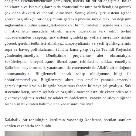
değişime eklemlenmememiz gerekirken, üstelik bu tür bir değişimle, bölge
halklarının ve İslam algılarının da dönüştürülmesinin hedeflendiğini görerek
çok daha dikkatli ve tedbirli olmalıyız. Sonuç olarak, şirk sistemi içinde
görece özgürlükçü bir değişiminin gerçekleşmesine razı olmak, bu değişimi
sağlayanlarla bütünleşmek, laik-demokrat bir mücadelenin içinde yer almak,
o istikamette mücadele etmek, sırat-ı müstakimi terk edip, tevhid
mücadelesinden vazgeçip, şirk sistemi içindeki gri yollara savrulmak riskini
görerek gerekli tedbirleri almalıyız. Emperyalizmin ve yerli işbirlikçilerinin
sopa ve havuç politikalarının tümüne karşı çıkıp özgün Tevhidi Projemizi
gündemleştirmeliyiz. Dönüştürme projelerine alet olmamalıyız.
Sekülerleşme, bireyselleşme, liberalleşme tehlikesine dikkat etmeliyiz.
Zalimlere meyletmemeli, yaratmanın da emretmenin de Allah'a ait olduğunu
unutmamalıyız. Bilgilenmeli ancak sahip olduğumuz bilgi ile
böbürlenmemeliyiz. Bilgilenmeyi ahret için ameller yapmak amacıyla
gerçekleştirmeli ve bu bilgiyle hayatımızı ibadet kılmaya çalışmalıyız. Şirk
sistemine karşı, sistem içi hak ve özgürlük mücadelesini de ekseninden asla
çıkarmayacağımız tevhid ve adalet mücadelemizi, vahyin belirleyiciliğinde
Kur`an`ın hükümleri hâkim olana kadar sürdürmeliyiz.
Kalabalık bir topluluğun katılımın yaşandığı konferans, sorulan sorulara
verilen cevaplarla son buldu.