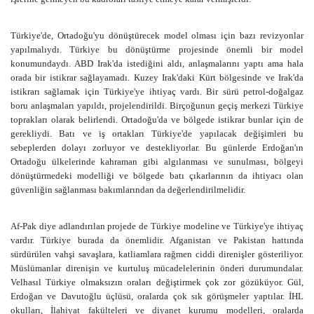
Türkiye'de, Ortadoğu'yu dönüştürecek model olması için bazı revizyonlar
yapılmalıydı. Türkiye bu dönüştürme projesinde önemli bir model
konumundaydı. ABD Irak'da istediğini aldı, anlaşmalarını yaptı ama hala
orada bir istikrar sağlayamadı. Kuzey Irak'daki Kürt bölgesinde ve Irak'da
istikrarı sağlamak için Türkiye'ye ihtiyaç vardı. Bir sürü petrol-doğalgaz
boru anlaşmaları yapıldı, projelendirildi. Birçoğunun geçiş merkezi Türkiye
toprakları olarak belirlendi. Ortadoğu'da ve bölgede istikrar bunlar için de
gerekliydi. Batı ve iş ortakları Türkiye'de yapılacak değişimleri bu
sebeplerden dolayı zorluyor ve destekliyorlar. Bu günlerde Erdoğan'ın
Ortadoğu ülkelerinde kahraman gibi algılanması ve sunulması, bölgeyi
dönüştürmedeki modelliği ve bölgede batı çıkarlarının da ihtiyacı olan
güvenliğin sağlanması bakımlarından da değerlendirilmelidir.
Af-Pak diye adlandırılan projede de Türkiye modeline ve Türkiye'ye ihtiyaç
vardır. Türkiye burada da önemlidir. Afganistan ve Pakistan hattında
sürdürülen vahşi savaşlara, katliamlara rağmen ciddi direnişler gösteriliyor.
Müslümanlar direnişin ve kurtuluş mücadelelerinin önderi durumundalar.
Velhasıl Türkiye olmaksızın oraları değiştirmek çok zor gözüküyor. Gül,
Erdoğan ve Davutoğlu üçlüsü, oralarda çok sık görüşmeler yaptılar. İHL
okulları, İlahiyat fakülteleri ve diyanet kurumu modelleri, oralarda