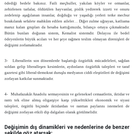
ödediği bedele bakınız. Faili meçhuller, yakılan köyler ve ormanlar,
zehirlenen tarlalar, öldürülen hayvanlar, pislik yedirerek izzeti ve onuru
zedelenip aşağılanan insanlar, doğduğu ve yaşadığı yerleri terke mecbur
bırakılarak sefalete mahkûm edilen aileler… Diğer zulme uğrayan, katliama
maruz kalan grupları da hesaba kattığımızda, bilanço ortaya çıkmaktadır.
Bütün bunları doğuran sistem, Kemalist sistemdir. Dolayısı ile bedel
ödeyenlerin büyük acıları ve her şeye rağmen teslim olmayan direnişleri de
değişimi zorlamaktadır.
3-
Liberallerin son dönemlerde başlattığı özgürlük mücadeleleri, sağdan
soldan gelip liberalleşen kesimlerin, aydınların özgürlük talepleri ve taraf
gazetesi gibi liberal-demokrat duruşlu medyanın ciddi eleştirileri de değişimi
zorlayan katkılar sunmaktadır.
4-
Muhafazakâr Anadolu sermayesinin ve geleneksel cemaatlerin, iktidar ve
rantı tek eline almış oligarşiye karşı yükselttikleri ekonomik ve siyasi
talepleri, örgütlü biçimde iktidardan ve ranttan paylarını istemeleri de
değişimi zorlayan etkili dip dalgaları olarak görülmelidir.
Değişimin dış dinamikleri ve nedenlerine de benzer
şekilde göz atarsak: