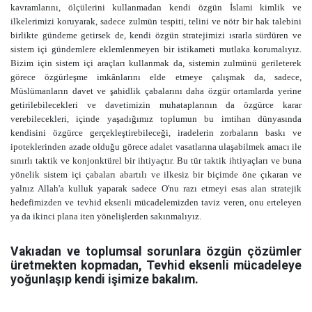
kavramlarını, ölçülerini kullanmadan kendi özgün İslami kimlik ve
ilkelerimizi koruyarak, sadece zulmün tespiti, telini ve nötr bir hak talebini
birlikte gündeme getirsek de, kendi özgün stratejimizi ısrarla sürdüren ve
sistem içi gündemlere eklemlenmeyen bir istikameti mutlaka korumalıyız.
Bizim için sistem içi araçları kullanmak da, sistemin zulmünü gerileterek
görece özgürleşme imkânlarını elde etmeye çalışmak da, sadece,
Müslümanların davet ve şahidlik çabalarını daha özgür ortamlarda yerine
getirilebilecekleri ve davetimizin muhataplarının da özgürce karar
verebilecekleri, içinde yaşadığımız toplumun bu imtihan dünyasında
kendisini özgürce gerçekleştirebileceği, iradelerin zorbaların baskı ve
ipoteklerinden azade olduğu görece adalet vasatlarına ulaşabilmek amacı ile
sınırlı taktik ve konjonktürel bir ihtiyaçtır. Bu tür taktik ihtiyaçları ve buna
yönelik sistem içi çabaları abartılı ve ilkesiz bir biçimde öne çıkaran ve
yalnız Allah'a kulluk yaparak sadece O'nu razı etmeyi esas alan stratejik
hedefimizden ve tevhid eksenli mücadelemizden taviz veren, onu erteleyen
ya da ikinci plana iten yönelişlerden sakınmalıyız.
Vakıadan ve toplumsal sorunlara özgün çözümler
üretmekten kopmadan, Tevhid eksenli mücadeleye
yoğunlaşıp kendi işimize bakalım.