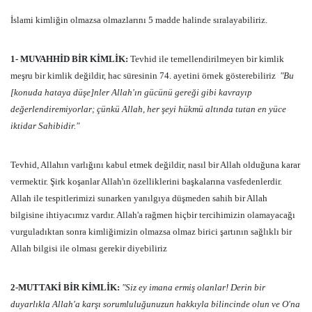
İslami kimliğin olmazsa olmazlarını 5 madde halinde sıralayabiliriz.
1- MUVAHHİD BİR KİMLİK:
Tevhid ile temellendirilmeyen bir kimlik
meşru bir kimlik değildir, hac süresinin 74. ayetini örnek gösterebiliriz
"Bu
[konuda hataya düşe]nler Allah'ın gücünü gereği gibi kavrayıp
değerlendiremiyorlar; çünkü Allah, her şeyi hükmü altında tutan en yüce
iktidar Sahibidir."
Tevhid, Allahın varlığını kabul etmek değildir, nasıl bir Allah olduğuna karar
vermektir. Şirk koşanlar Allah'ın özelliklerini başkalarına vasfedenlerdir.
Allah ile tespitlerimizi sunarken yanılgıya düşmeden sahih bir Allah
bilgisine ihtiyacımız vardır. Allah'a rağmen hiçbir tercihimizin olamayacağı
vurguladıktan sonra kimliğimizin olmazsa olmaz birici şartının sağlıklı bir
Allah bilgisi ile olması gerekir diyebiliriz
2-MUTTAKİ BİR KİMLİK:
"Siz ey imana ermiş olanlar! Derin bir
duyarlıkla Allah'a karşı sorumluluğunuzun hakkıyla bilincinde olun ve O'na