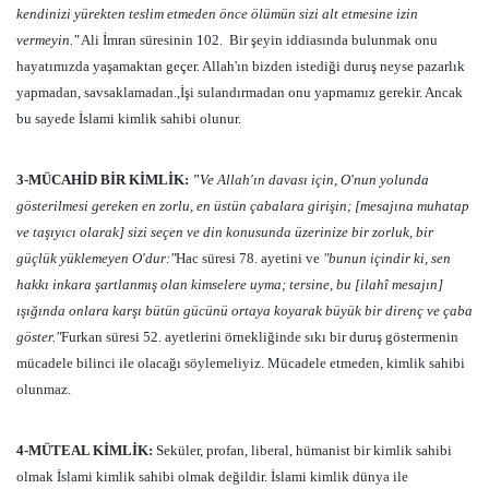
kendinizi yürekten teslim etmeden önce ölümün sizi alt etmesine izin
vermeyin."
Ali İmran süresinin 102.
Bir şeyin iddiasında bulunmak onu
hayatımızda yaşamaktan geçer. Allah'ın bizden istediği duruş neyse pazarlık
yapmadan, savsaklamadan.,İşi sulandırmadan onu yapmamız gerekir. Ancak
bu sayede İslami kimlik sahibi olunur.
3-MÜCAHİD BİR KİMLİK:
"
Ve Allah'ın davası için, O'nun yolunda
gösterilmesi gereken en zorlu, en üstün çabalara girişin; [mesajına muhatap
ve taşıyıcı olarak] sizi seçen ve din konusunda üzerinize bir zorluk, bir
güçlük yüklemeyen O'dur:"
Hac süresi 78. ayetini ve
"bunun içindir ki, sen
hakkı inkara şartlanmış olan kimselere uyma; tersine, bu [ilahî mesajın]
ışığında onlara karşı bütün gücünü ortaya koyarak büyük bir direnç ve çaba
göster."
Furkan süresi 52. ayetlerini örnekliğinde sıkı bir duruş göstermenin
mücadele bilinci ile olacağı söylemeliyiz. Mücadele etmeden, kimlik sahibi
olunmaz.
4-MÜTEAL KİMLİK:
Seküler, profan, liberal, hümanist bir kimlik sahibi
olmak İslami kimlik sahibi olmak değildir. İslami kimlik dünya ile