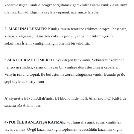
kadar ve niçin ılımlı olacağız sorgulamak gereklidir. İslami kimlik asla ılımlı
olamaz. Emredildiğimiz şeyleri yaşamak üzerimize farzdır.
2- MARJİNALLEŞMEK:
Kimliğimizin terör ize edilmesi projesi, hesapsız,
kitapsız, ölçüsüz, hikmetten yoksun şiddet yanlısı bir tutum içerine
sokulması İslami kimliğimiz için önemli bir tehdittir.
3-SEKÜLERİZE ETMEK:
Dünyevileşen bir kimlik, Seküler bir zeminde
her şeyin şimdici, yarını olmayan bir kimliğe dönüştürülmesi çabaları.
Vahyin ruhunu toprak ile buluşturma zorunluluğumuz vardır. Burada şu üç
şeyi söylemek istiyorum
A) siyasette hüküm Allah'ındır. B) Ekonomide mülk Allah'ındır. C) Kültürde,
sanatta söz Allah'ındır.
4- POPÜLER ANLAYIŞA KAYMAK:
toplumsallaşmak adına kimlikten
taviz vermek. Övgü kazanmak için toplumun teveccühün kazanmak için