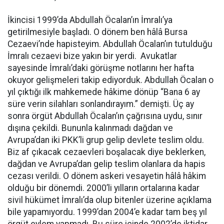
İkincisi 1999’da Abdullah Öcalan’ın İmralı’ya
getirilmesiyle başladı. O dönem ben hâlâ Bursa
Cezaevi’nde hapisteyim. Abdullah Öcalan’ın tutulduğu
İmralı cezaevi bize yakın bir yerdi. Avukatlar
sayesinde İmralı’daki görüşme notlarını her hafta
okuyor gelişmeleri takip ediyorduk. Abdullah Öcalan o
yıl çıktığı ilk mahkemede hâkime dönüp “Bana 6 ay
süre verin silahları sonlandırayım.” demişti. Üç ay
sonra örgüt Abdullah Öcalan’ın çağrısına uydu, sınır
dışına çekildi. Bununla kalınmadı dağdan ve
Avrupa’dan iki PKK’li grup gelip devlete teslim oldu.
Biz af çıkacak cezaevleri boşalacak diye beklerken,
dağdan ve Avrupa’dan gelip teslim olanlara da hapis
cezası verildi. O dönem askeri vesayetin hâlâ hâkim
olduğu bir dönemdi. 2000’li yılların ortalarına kadar
sivil hükümet İmralı’da olup bitenler üzerine açıklama
bile yapamıyordu. 1999’dan 2004’e kadar tam beş yıl
örgüt eylem yapmadı. Bu süre içinde 2002’de iktidar