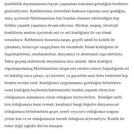
kimliklilik dayatmalarının hayatı yaşanamaz noktalara getirdiğini beraberce
gözlemliyoruz. Kimliklerimiz üzerindeki baskının toplumu nasıl gerdiğini,
süreç içerisinde Müslümanların bile bundan olumsuz etkilendiğini hep
birlikte yaşadık yaşamaya devam ediyoruz. Meshep, meşrep, ideolojik
kimliklerin anaforu içerisinde asıl ve asil kimliğimiz ile var olmak
zorundayız. Rabbimizin huzuruna meşru, geçerli sahih bir kimlik ile
çıkmamız, bizim için vazgeçilmez bir önemdedir. İslami kimliğimiz ile
özgürleşebiliriz, onurlanabiliriz, dünyamızı ve ahiretimizi inşa edebiliriz.
Yakın geçmiş tarihimizde meydanlara inen samimi; fakat kimliğini
olgunlaştırmamış Müslümanların rüzgar ters yönden esmeye başladığında tel
tel dökülüp onca çabayı, iyi niyetleri, ve gayretleri nasıl heba ettiklerini hep
beraber tecrübe ettik. Kimliğimizi sorgulamamız gerektiğini belirttikten
sonra kimliğimi kaybettim hükümsüzdür itirafını yaparak tekrar kim
olduğumuzu aramamızın elzem olduğunu söyleyebiliriz.
Kimliğin tarifi;
kim olduğumuza karar vermek, kendimizi hangi değerler dünyasına ait
olduğumuzu belirlemekten geçer; nereli veya neci olduğumuz sorgusu
yerine kim ve ne olduğumuzun önemli olduğunu söylemeliyiz. Kimlik bir
etiket değil sağlıklı diri bir duruştur.