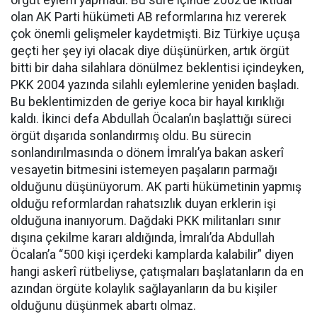
olan AK Parti hükümeti AB reformlarına hız vererek
çok önemli gelişmeler kaydetmişti. Biz Türkiye uçuşa
geçti her şey iyi olacak diye düşünürken, artık örgüt
bitti bir daha silahlara dönülmez beklentisi içindeyken,
PKK 2004 yazında silahlı eylemlerine yeniden başladı.
Bu beklentimizden de geriye koca bir hayal kırıklığı
kaldı. İkinci defa Abdullah Öcalan’ın başlattığı süreci
örgüt dışarıda sonlandırmış oldu. Bu sürecin
sonlandırılmasında o dönem İmralı’ya bakan askerî
vesayetin bitmesini istemeyen paşaların parmağı
olduğunu düşünüyorum. AK parti hükümetinin yapmış
olduğu reformlardan rahatsızlık duyan erklerin işi
olduğuna inanıyorum. Dağdaki PKK militanları sınır
dışına çekilme kararı aldığında, İmralı’da Abdullah
Öcalan’a “500 kişi içerdeki kamplarda kalabilir” diyen
hangi askerî rütbeliyse, çatışmaları başlatanların da en
azından örgüte kolaylık sağlayanların da bu kişiler
olduğunu düşünmek abartı olmaz.