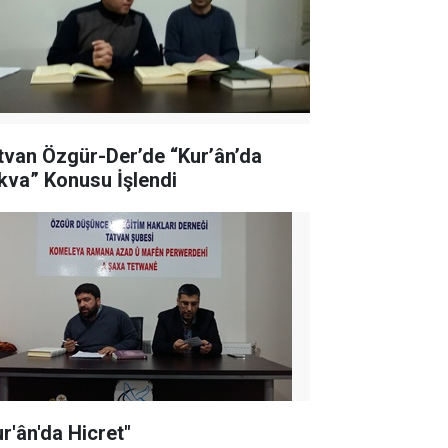
tvan Özgür-Der’de “Kur’ân’da
kva” Konusu İşlendi
ur'ân'da Hicret"