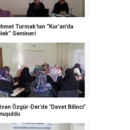
hmet Turmak'tan “Kur’an’da
lek” Semineri
tvan Özgür-Der'de "Davet Bilinci"
nuşuldu