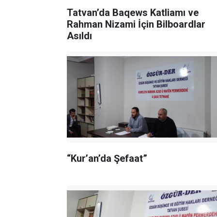
Tatvan’da Baqews Katliamı ve
Rahman Nizami İçin Bilboardlar
Asıldı
“Kur’an’da Şefaat”