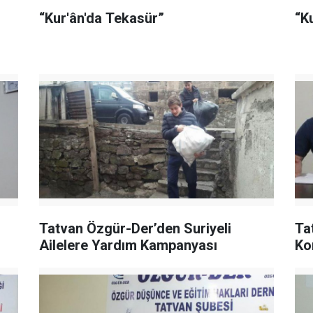
“Kur'ân'da Tekasür”
“K
Tatvan Özgür-Der’den Suriyeli
Ta
Ailelere Yardım Kampanyası
Ko