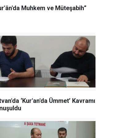
ur'ân'da Muhkem ve Müteşabih”
tvan'da ‘Kur'an'da Ümmet’ Kavramı
nuşuldu