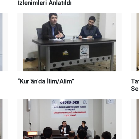
İzlenimleri Anlatıldı
“Kur'ân'da İlim/Alim”
Ta
Se