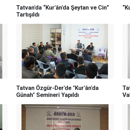
Tatvan'da “Kur'ân'da Şeytan ve Cin”
“K
Tartışıldı
Tatvan Özgür-Der'de "Kur'ân'da
Ta
Günah" Semineri Yapıldı
Va