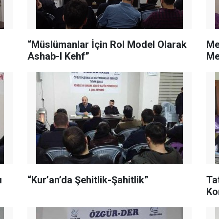
“Müslümanlar İçin Rol Model Olarak
Me
Ashab-I Kehf”
Me
ı
“Kur’an’da Şehitlik-Şahitlik”
Ta
Ko