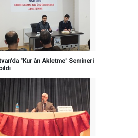
tvan'da "Kur'ân Akletme" Semineri
pıldı