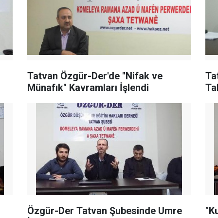
Tatvan Özgür-Der'de "Nifak ve
Ta
Münafık" Kavramları İşlendi
Ta
Özgür-Der Tatvan Şubesinde Umre
"K