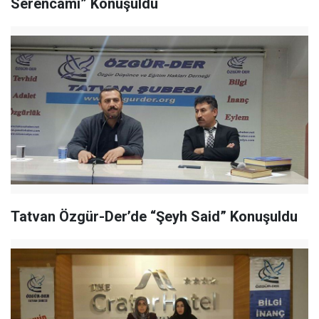
Serencamı” Konuşuldu
Tatvan Özgür-Der’de “Şeyh Said” Konuşuldu