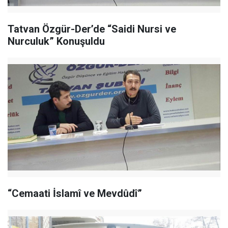
Tatvan Özgür-Der’de “Saidi Nursi ve
Nurculuk” Konuşuldu
“Cemaati İslamî ve Mevdûdî”