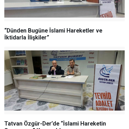
“Dünden Bugüne İslami Hareketler ve
İktidarla İlişkiler”
Tatvan Özgür-Der’de “İslami Hareketin