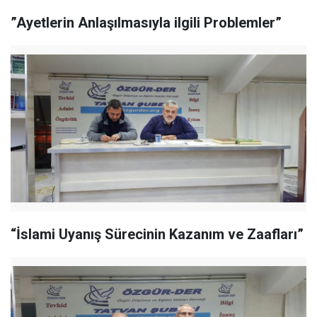
”Ayetlerin Anlaşılmasıyla ilgili Problemler”
“İslami Uyanış Sürecinin Kazanım ve Zaafları”