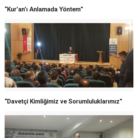
“Kur’an’ı Anlamada Yöntem”
“Davetçi Kimliğimiz ve Sorumluluklarımız”