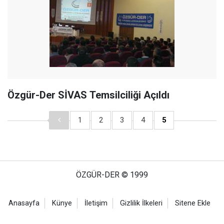
Özgür-Der SİVAS Temsilciliği Açıldı
1
2
3
4
5
ÖZGÜR-DER © 1999
Anasayfa
Künye
İletişim
Gizlilik İlkeleri
Sitene Ekle