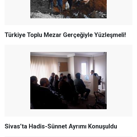
Türkiye Toplu Mezar Gerçeğiyle Yüzleşmeli!
Sivas’ta Hadis-Sünnet Ayrımı Konuşuldu