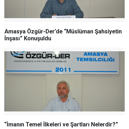
Amasya Özgür-Der’de “Müslüman Şahsiyetin
İnşası” Konuşuldu
“İmanın Temel İlkeleri ve Şartları Nelerdir?”