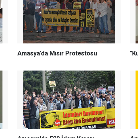
Amasya'da Mısır Protestosu
"K