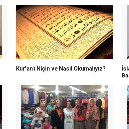
Kur’an'ı Niçin ve Nasıl Okumalıyız?
İs
Ba