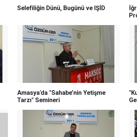
Selefiliğin Dünü, Bugünü ve IŞİD
İğ
Pr
Amasya'da "Sahabe’nin Yetişme
"K
Tarzı" Semineri
Ge