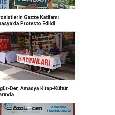
yonistlerin Gazze Katliamı
asya'da Protesto Edildi
gür-Der, Amasya Kitap-Kültür
arında