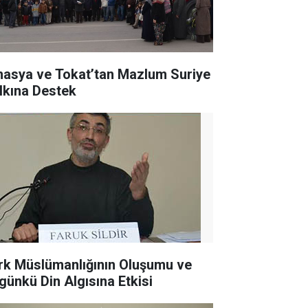
asya ve Tokat’tan Mazlum Suriye
lkına Destek
rk Müslümanlığının Oluşumu ve
günkü Din Algısına Etkisi