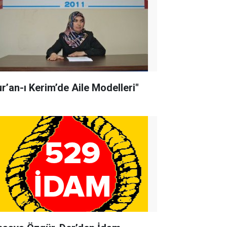
ur’an-ı Kerim’de Aile Modelleri"