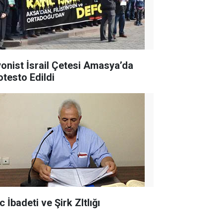
yonist İsrail Çetesi Amasya’da
otesto Edildi
 İbadeti ve Şirk ZItlığı