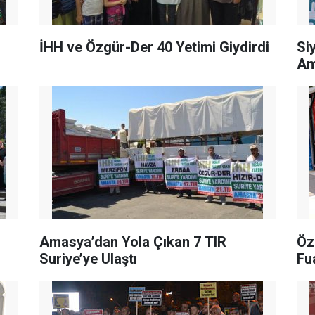
İHH ve Özgür-Der 40 Yetimi Giydirdi
Si
Am
Amasya’dan Yola Çıkan 7 TIR
Öz
Suriye’ye Ulaştı
Fu