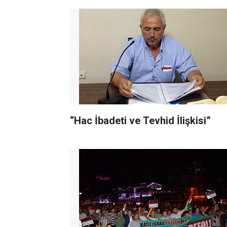
“Hac İbadeti ve Tevhid İlişkisi”