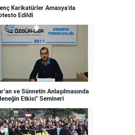
renç Karikatürler Amasya'da
otesto Edildi
ur’an ve Sünnetin Anlaşılmasında
leneğin Etkisi" Semineri