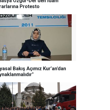
asya Özgür-Der’den İdam
rarlarına Protesto
iyasal Bakış Açımız Kur’an'dan
ynaklanmalıdır"