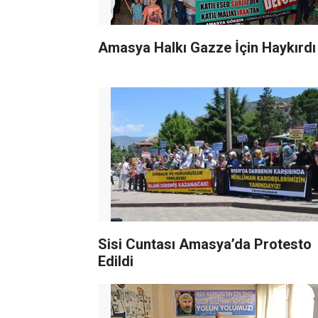
Amasya Halkı Gazze İçin Haykırdı
Sisi Cuntası Amasya’da Protesto
Edildi