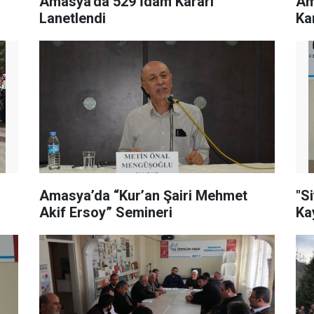
Amasya'da 529 İdam Kararı
Am
Lanetlendi
Ka
Amasya’da “Kur’an Şairi Mehmet
"S
Akif Ersoy” Semineri
Ka