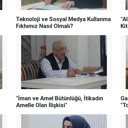
Teknoloji ve Sosyal Medya Kullanma
"A
Fıkhımız Nasıl Olmalı?
Ki
"İman ve Amel Bütünlüğü, İtikadın
Ga
Amelle Olan İlişkisi"
"T