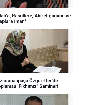
llah’a, Rasullere, Ahiret gününe ve
taplara İman"
ziosmanpaşa Özgür-Der'de
oplumsal Fıkhımız" Semineri