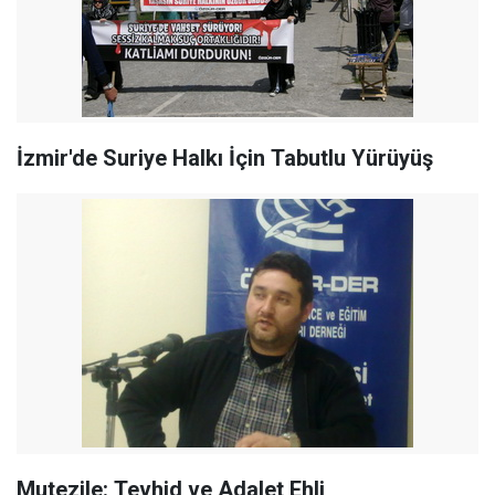
İzmir'de Suriye Halkı İçin Tabutlu Yürüyüş
Mutezile: Tevhid ve Adalet Ehli