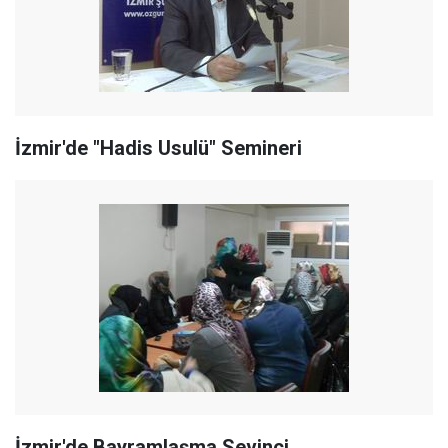
İzmir'de "Hadis Usulü" Semineri
İzmir'de Bayramlaşma Sevinci