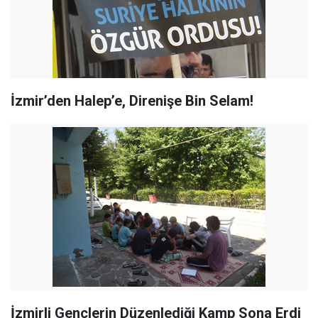
İzmir’den Halep’e, Direnişe Bin Selam!
İzmirli Gençlerin Düzenlediği Kamp Sona Erdi