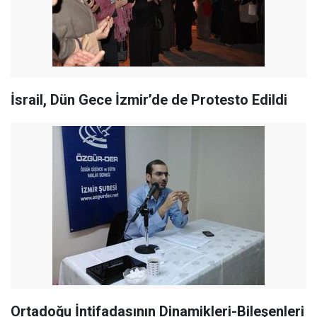
İsrail, Dün Gece İzmir’de de Protesto Edildi
Ortadoğu İntifadasının Dinamikleri-Bileşenleri