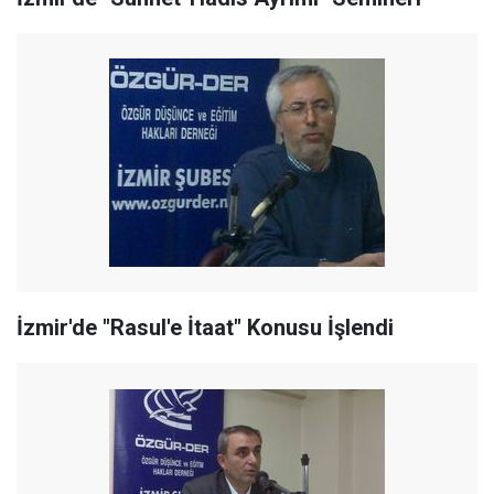
İzmir'de "Rasul'e İtaat" Konusu İşlendi