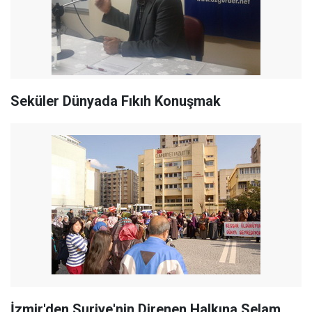
Seküler Dünyada Fıkıh Konuşmak
İzmir'den Suriye'nin Direnen Halkına Selam