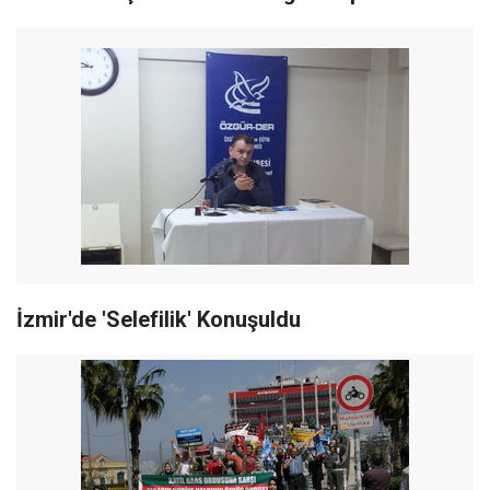
İzmir'de 'Selefilik' Konuşuldu