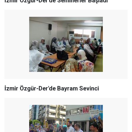
İzmir Özgür-Der'de Seminerler Başladı
İzmir Özgür-Der'de Bayram Sevinci