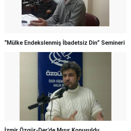
“Mülke Endekslenmiş İbadetsiz Din” Semineri
İzmir Özgür-Der'de Mısır Konuşuldu