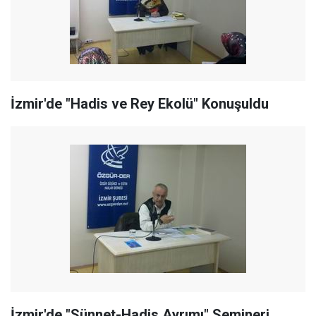
İzmir'de "Hadis ve Rey Ekolü" Konuşuldu
İzmir'de "Sünnet-Hadis Ayrımı" Semineri