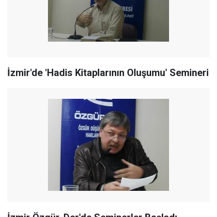
İzmir'de 'Hadis Kitaplarının Oluşumu' Semineri