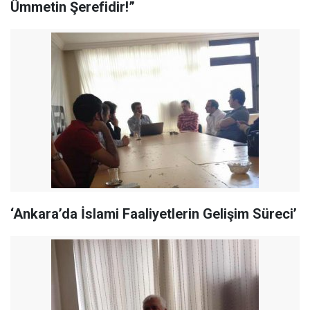
Ümmetin Şerefidir!”
‘Ankara’da İslami Faaliyetlerin Gelişim Süreci’