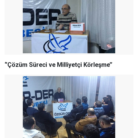
‘’Çözüm Süreci ve Milliyetçi Körleşme’’