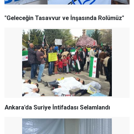
"Geleceğin Tasavvur ve İnşasında Rolümüz"
Ankara'da Suriye İntifadası Selamlandı