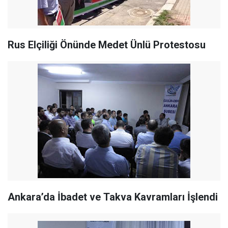
Rus Elçiliği Önünde Medet Ünlü Protestosu
Ankara’da İbadet ve Takva Kavramları İşlendi