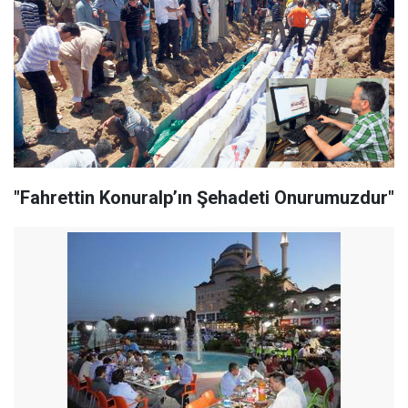
"Fahrettin Konuralp’ın Şehadeti Onurumuzdur"