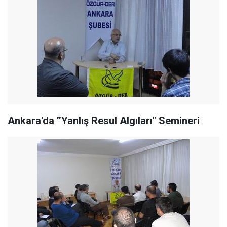
Ankara'da ’’Yanlış Resul Algıları" Semineri