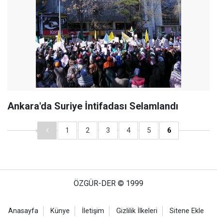
Ankara'da Suriye İntifadası Selamlandı
1
2
3
4
5
6
ÖZGÜR-DER © 1999
Anasayfa
Künye
İletişim
Gizlilik İlkeleri
Sitene Ekle