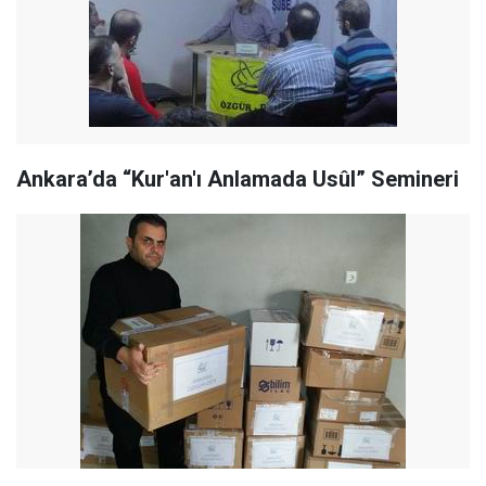
Ankara’da “Kur'an'ı Anlamada Usûl” Semineri