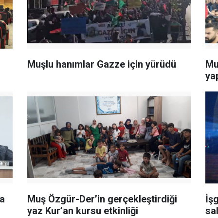
Muşlu hanımlar Gazze için yürüdü
Mu
yap
a
Muş Özgür-Der’in gerçekleştirdiği
İşg
yaz Kur’an kursu etkinliği
sal