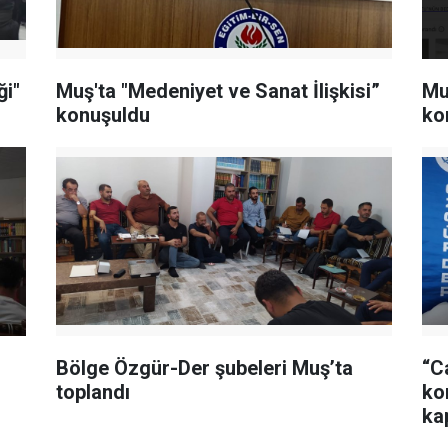
ği"
Muş'ta "Medeniyet ve Sanat İlişkisi”
Mu
konuşuldu
ko
Bölge Özgür-Der şubeleri Muş’ta
“C
toplandı
ko
ka