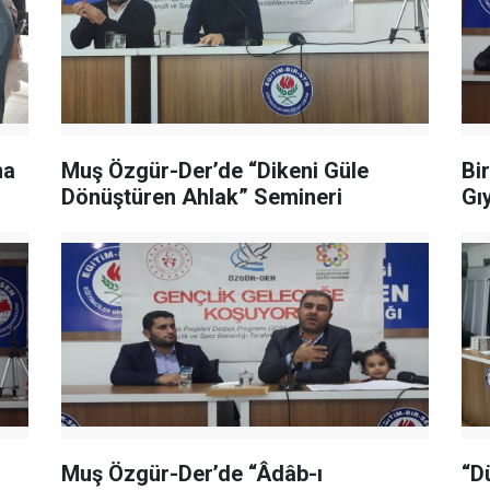
ma
Muş Özgür-Der’de “Dikeni Güle
Bi
Dönüştüren Ahlak” Semineri
Gı
Muş Özgür-Der’de “Âdâb-ı
“D