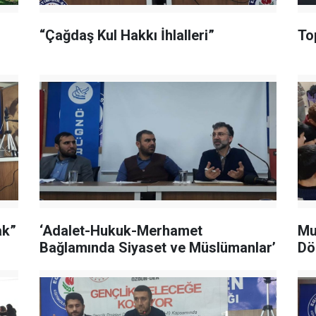
“Çağdaş Kul Hakkı İhlalleri”
To
ak”
‘Adalet-Hukuk-Merhamet
Mu
Bağlamında Siyaset ve Müslümanlar’
Dö