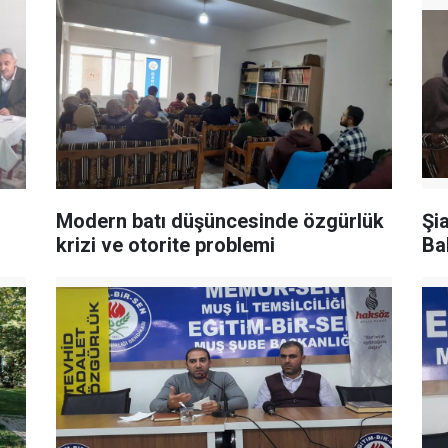
Modern batı düşüncesinde özgürlük
Şi
krizi ve otorite problemi
Ba