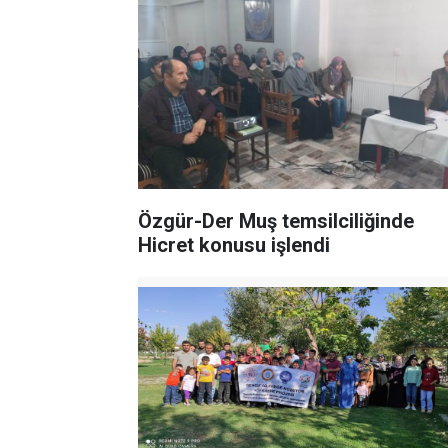
Özgür-Der Muş temsilciliğinde
Hicret konusu işlendi