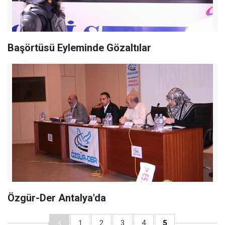
Başörtüsü Eyleminde Gözaltılar
Özgür-Der Antalya'da
1
2
3
4
5