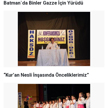
Batman`da Binler Gazze İçin Yürüdü
“Kur’an Nesli İnşasında Önceliklerimiz”