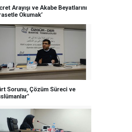
icret Arayışı ve Akabe Beyatlarını
rasetle Okumak’
ürt Sorunu, Çözüm Süreci ve
slümanlar"