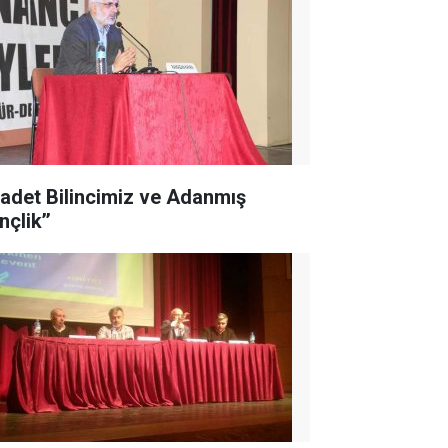
İbadet Bilincimiz ve Adanmış
çlik’’