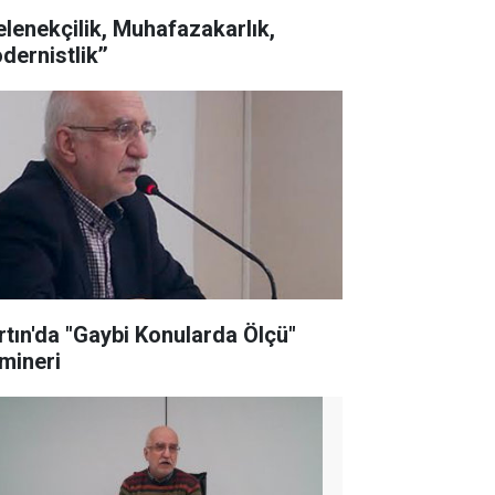
elenekçilik, Muhafazakarlık,
dernistlik’’
rtın'da "Gaybi Konularda Ölçü"
mineri