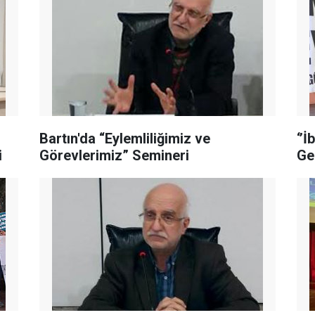
Bartın'da “Eylemliliğimiz ve
‘’
i
Görevlerimiz” Semineri
Gen