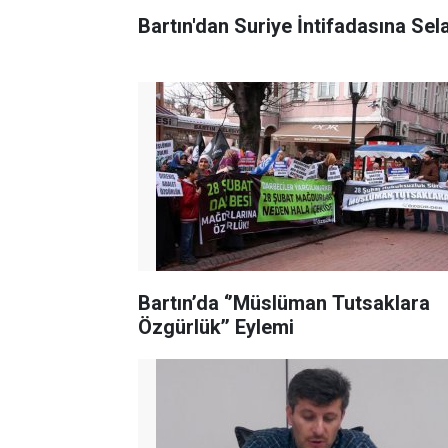
Bartın'dan Suriye İntifadasına Se
Bartın’da ‘’Müslüman Tutsaklara
Özgürlük’’ Eylemi