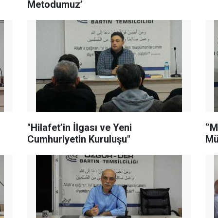
Metodumuz’
"Hilafet’in İlgası ve Yeni
‘’
Cumhuriyetin Kuruluşu"
Mü