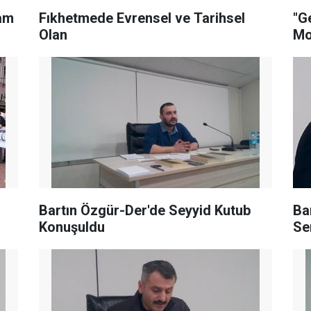
lam
Fıkhetmede Evrensel ve Tarihsel
"G
Olan
Mo
Bartın Özgür-Der'de Seyyid Kutub
Ba
Konuşuldu
Se