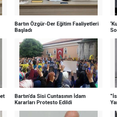
Bartın Özgür-Der Eğitim Faaliyetleri
‘Ku
Başladı
So
set
Bartın'da Sisi Cuntasının İdam
‘’
Kararları Protesto Edildi
Yan