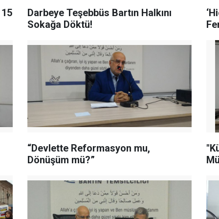
 15
Darbeye Teşebbüs Bartın Halkını
‘H
Sokağa Döktü!
Fe
“Devlette Reformasyon mu,
"K
Dönüşüm mü?”
Mü