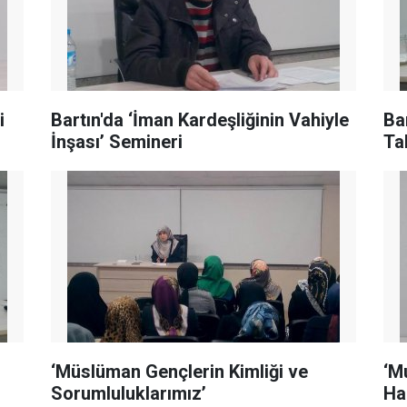
i
Bartın'da ‘İman Kardeşliğinin Vahiyle
Ba
İnşası’ Semineri
Ta
‘Müslüman Gençlerin Kimliği ve
‘M
Sorumluluklarımız’
Ha