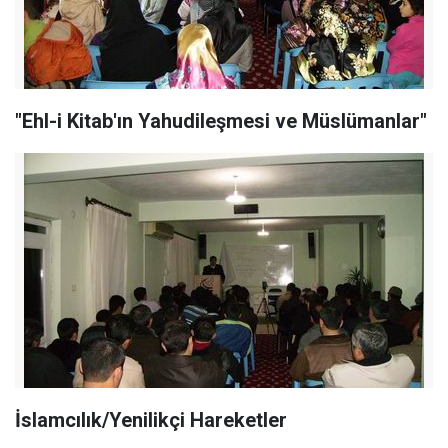
"Ehl-i Kitab'ın Yahudileşmesi ve Müslümanlar"
İslamcılık/Yenilikçi Hareketler